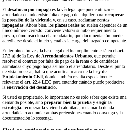
El
desahucio por impago
es la vía legal que puede utilizar el
arrendador cuando existe falta de pago del alquiler para
recuperar
la posesión de la vivienda
y, en su caso,
reclamar rentas
impagadas
. Ahora bien, los
plazos reales
no suelen depender de un
único número cerrado: conviene valorar si hubo requerimiento
previo, cómo reacciona el arrendatario, qué documentación puede
acreditarse desde el inicio y cuál es la carga del juzgado competente.
En términos breves, la base legal del incumplimiento está en el
art.
27.2.a) de la Ley de Arrendamientos Urbanos
, que permite
resolver el contrato por falta de pago de la renta o de cantidades
asimiladas cuyo pago haya asumido el arrendatario. Desde el punto
de vista procesal, habrá que acudir al marco de la
Ley de
Enjuiciamiento Civil
, donde también resulta especialmente
relevante el
art. 22.4 LEC
para entender cuándo puede producirse
la
enervación del desahucio
.
Si usted es propietario, lo importante no es solo saber que existe una
demanda posible, sino
preparar bien la prueba y elegir la
estrategia
: recuperar la vivienda alquilada, reclamar la deuda
arrendaticia o acumular ambas pretensiones cuando convenga y la
documentación lo sostenga.