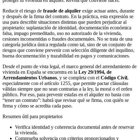
proteger tu vivienda en alquiler. Revisa qué conviene hacer.
Reducir el riesgo de
fraude de alquiler
exige actuar antes, durante
y después de la firma del contrato. En la práctica, esta expresión se
usa para describir situaciones distintas que pueden perjudicar al
propietario: suplantación de identidad, documentación económica
falsa, impago premeditado, uso no autorizado de la vivienda,
cesiones inconsentidas o fraudes documentales. No se trata de una
categoría jurídica única regulada como tal, sino de un conjunto de
riesgos que conviene prevenir con selección diligente del inquilino,
buena documentación y trazabilidad en pagos y comunicaciones.
Desde el punto de vista legal, el marco general del arrendamiento de
vivienda en España se encuentra en la
Ley 29/1994, de
Arrendamientos Urbanos
, y se completa con el
Código Civil
,
especialmente con el artículo 1255, que permite pactar cláusulas
válidas siempre que no sean contrarias a la ley, la moral o el orden
público. Por eso, para prevenir estafas en el alquiler no basta con
“tener un contrato”: habrá que revisar qué se firma, con quién se
firma y cómo se acredita cada paso.
Resumen útil para propietarios
Verifica identidad y coherencia documental antes de reservar
la vivienda.
Comprueba solvencia con criterios proporcionados y