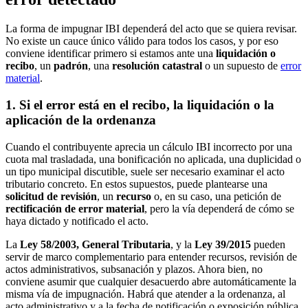
La forma de impugnar IBI dependerá del acto que se quiera revisar.
No existe un cauce único válido para todos los casos, y por eso
conviene identificar primero si estamos ante una
liquidación o
recibo
, un
padrón
, una
resolución catastral
o un supuesto de
error
material
.
1. Si el error está en el recibo, la liquidación o la
aplicación de la ordenanza
Cuando el contribuyente aprecia un cálculo IBI incorrecto por una
cuota mal trasladada, una bonificación no aplicada, una duplicidad o
un tipo municipal discutible, suele ser necesario examinar el acto
tributario concreto. En estos supuestos, puede plantearse una
solicitud de revisión
, un
recurso
o, en su caso, una petición de
rectificación de error material
, pero la vía dependerá de cómo se
haya dictado y notificado el acto.
La
Ley 58/2003, General Tributaria
, y la
Ley 39/2015
pueden
servir de marco complementario para entender recursos, revisión de
actos administrativos, subsanación y plazos. Ahora bien, no
conviene asumir que cualquier desacuerdo abre automáticamente la
misma vía de impugnación. Habrá que atender a la ordenanza, al
acto administrativo y a la fecha de notificación o exposición pública