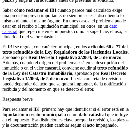
plazos y elige la vía adecuada antes de presentar tu solicitud.
Saber
cómo reclamar el IBI
cuando parece mal calculado exige
una precisión previa importante: no siempre se está discutiendo lo
mismo ni ante el mismo órgano. En unos casos, el problema puede
estar en el
recibo o liquidación municipal
; en otros, en un
dato
catastral
que repercute en el impuesto, como la superficie, el uso, la
titularidad o el valor catastral.
El IBI se regula, con carácter principal, en los
artículos 60 a 77 del
texto refundido de la Ley Reguladora de las Haciendas Locales
,
aprobado por
Real Decreto Legislativo 2/2004, de 5 de marzo
.
Además, cuando el origen del problema está en la descripción del
inmueble o en el valor catastral, conviene acudir al
texto refundido
de la Ley del Catastro Inmobiliario
, aprobado por
Real Decreto
Legislativo 1/2004, de 5 de marzo
. La vía concreta de revisión
puede depender del acto que se quiera impugnar, de la notificación
recibida y del momento en que se detectó el error.
Respuesta breve
Para reclamar el IBI, primero hay que identificar si el error está en la
liquidación o recibo municipal
o en un
dato catastral
que influye
en el impuesto. Esa distinción es clave porque la revisión, los plazos
y la documentación pueden cambiar según el acto impugnado.