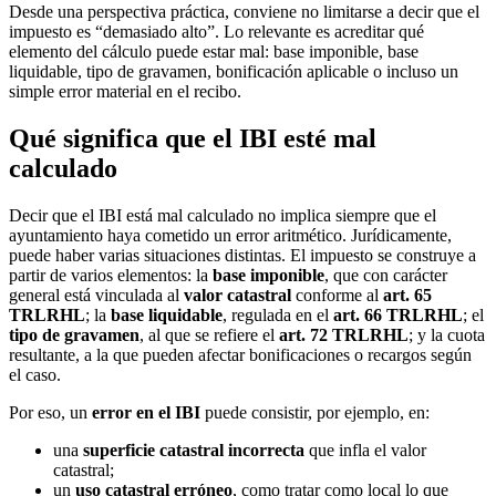
Desde una perspectiva práctica, conviene no limitarse a decir que el
impuesto es “demasiado alto”. Lo relevante es acreditar
qué
elemento del cálculo puede estar mal
: base imponible, base
liquidable, tipo de gravamen, bonificación aplicable o incluso un
simple error material en el recibo.
Qué significa que el IBI esté mal
calculado
Decir que el IBI está mal calculado no implica siempre que el
ayuntamiento haya cometido un error aritmético. Jurídicamente,
puede haber varias situaciones distintas. El impuesto se construye a
partir de varios elementos: la
base imponible
, que con carácter
general está vinculada al
valor catastral
conforme al
art. 65
TRLRHL
; la
base liquidable
, regulada en el
art. 66 TRLRHL
; el
tipo de gravamen
, al que se refiere el
art. 72 TRLRHL
; y la cuota
resultante, a la que pueden afectar bonificaciones o recargos según
el caso.
Por eso, un
error en el IBI
puede consistir, por ejemplo, en:
una
superficie catastral incorrecta
que infla el valor
catastral;
un
uso catastral erróneo
, como tratar como local lo que