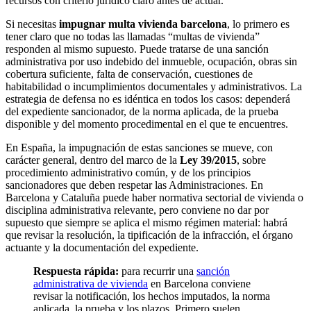
recursos con criterio jurídico claro antes de actuar.
Si necesitas
impugnar multa vivienda barcelona
, lo primero es
tener claro que no todas las llamadas “multas de vivienda”
responden al mismo supuesto. Puede tratarse de una sanción
administrativa por uso indebido del inmueble, ocupación, obras sin
cobertura suficiente, falta de conservación, cuestiones de
habitabilidad o incumplimientos documentales y administrativos. La
estrategia de defensa no es idéntica en todos los casos: dependerá
del expediente sancionador, de la norma aplicada, de la prueba
disponible y del momento procedimental en el que te encuentres.
En España, la impugnación de estas sanciones se mueve, con
carácter general, dentro del marco de la
Ley 39/2015
, sobre
procedimiento administrativo común, y de los principios
sancionadores que deben respetar las Administraciones. En
Barcelona y Cataluña puede haber normativa sectorial de vivienda o
disciplina administrativa relevante, pero conviene no dar por
supuesto que siempre se aplica el mismo régimen material: habrá
que revisar la resolución, la tipificación de la infracción, el órgano
actuante y la documentación del expediente.
Respuesta rápida:
para recurrir una
sanción
administrativa de vivienda
en Barcelona conviene
revisar la notificación, los hechos imputados, la norma
aplicada, la prueba y los plazos. Primero suelen