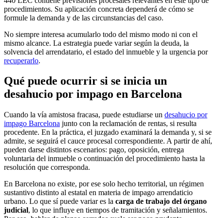
440 LEC
contiene previsiones procesales relevantes en este tipo de
procedimientos. Su aplicación concreta dependerá de cómo se
formule la demanda y de las circunstancias del caso.
No siempre interesa acumularlo todo del mismo modo ni con el
mismo alcance. La estrategia puede variar según la deuda, la
solvencia del arrendatario, el estado del inmueble y la urgencia por
recuperarlo
.
Qué puede ocurrir si se inicia un
desahucio por impago en Barcelona
Cuando la vía amistosa fracasa, puede estudiarse un
desahucio por
impago Barcelona
junto con la reclamación de rentas, si resulta
procedente. En la práctica, el juzgado examinará la demanda y, si se
admite, se seguirá el cauce procesal correspondiente. A partir de ahí,
pueden darse distintos escenarios: pago, oposición, entrega
voluntaria del inmueble o continuación del procedimiento hasta la
resolución que corresponda.
En Barcelona no existe, por ese solo hecho territorial, un régimen
sustantivo distinto al estatal en materia de impago arrendaticio
urbano. Lo que sí puede variar es la
carga de trabajo del órgano
judicial
, lo que influye en tiempos de tramitación y señalamientos.