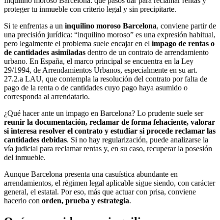
Inquilino moroso Barcelona: qué pasos dar para reclamar rentas y
proteger tu inmueble con criterio legal y sin precipitarte.
Si te enfrentas a un
inquilino moroso Barcelona
, conviene partir de
una precisión jurídica: “inquilino moroso” es una expresión habitual,
pero legalmente el problema suele encajar en el
impago de rentas o
de cantidades asimiladas
dentro de un contrato de arrendamiento
urbano. En España, el marco principal se encuentra en la
Ley
29/1994, de Arrendamientos Urbanos
, especialmente en su
art.
27.2.a LAU
, que contempla la resolución del contrato por falta de
pago de la renta o de cantidades cuyo pago haya asumido o
corresponda al arrendatario.
¿Qué hacer ante un impago en Barcelona? Lo prudente suele ser
reunir la documentación, reclamar de forma fehaciente, valorar
si interesa resolver el contrato y estudiar si procede reclamar las
cantidades debidas
. Si no hay regularización, puede analizarse la
vía judicial para reclamar rentas y, en su caso, recuperar la posesión
del inmueble.
Aunque Barcelona presenta una casuística abundante en
arrendamientos, el régimen legal aplicable sigue siendo, con carácter
general, el estatal. Por eso, más que actuar con prisa, conviene
hacerlo con
orden, prueba y estrategia
.