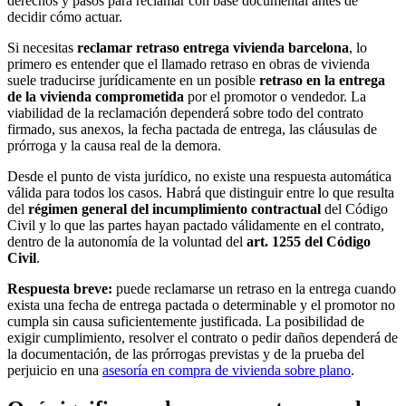
derechos y pasos para reclamar con base documental antes de
decidir cómo actuar.
Si necesitas
reclamar retraso entrega vivienda barcelona
, lo
primero es entender que el llamado retraso en obras de vivienda
suele traducirse jurídicamente en un posible
retraso en la entrega
de la vivienda comprometida
por el promotor o vendedor. La
viabilidad de la reclamación dependerá sobre todo del contrato
firmado, sus anexos, la fecha pactada de entrega, las cláusulas de
prórroga y la causa real de la demora.
Desde el punto de vista jurídico, no existe una respuesta automática
válida para todos los casos. Habrá que distinguir entre lo que resulta
del
régimen general del incumplimiento contractual
del Código
Civil y lo que las partes hayan pactado válidamente en el contrato,
dentro de la autonomía de la voluntad del
art. 1255 del Código
Civil
.
Respuesta breve:
puede reclamarse un retraso en la entrega cuando
exista una fecha de entrega pactada o determinable y el promotor no
cumpla sin causa suficientemente justificada. La posibilidad de
exigir cumplimiento, resolver el contrato o pedir daños dependerá de
la documentación, de las prórrogas previstas y de la prueba del
perjuicio en una
asesoría en compra de vivienda sobre plano
.