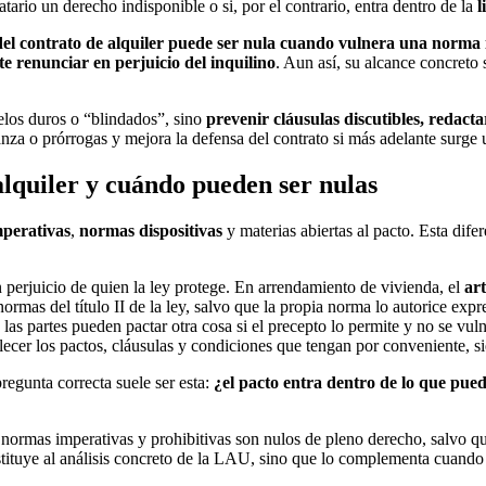
ndatario un derecho indisponible o si, por el contrario, entra dentro de la
l
del contrato de alquiler puede ser nula cuando vulnera una norma
e renunciar en perjuicio del inquilino
. Aun así, su alcance concreto 
delos duros o “blindados”, sino
prevenir cláusulas discutibles, redact
anza o prórrogas y mejora la defensa del contrato si más adelante surge
alquiler y cuándo pueden ser nulas
perativas
,
normas dispositivas
y materias abiertas al pacto. Esta difer
 perjuicio de quien la ley protege. En arrendamiento de vivienda, el
ar
normas del título II de la ley, salvo que la propia norma lo autorice exp
 las partes pueden pactar otra cosa si el precepto lo permite y no se vuln
lecer los pactos, cláusulas y condiciones que tengan por conveniente, si
 pregunta correcta suele ser esta:
¿el pacto entra dentro de lo que pue
 normas imperativas y prohibitivas son nulos de pleno derecho, salvo que
ustituye al análisis concreto de la LAU, sino que lo complementa cuand