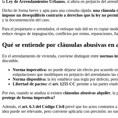
la
Ley de Arrendamientos Urbanos
, si altera en perjuicio del arre
Dicho de forma breve y apta para una consulta rápida:
una cláusula 
impone un desequilibrio contrario a derechos que la ley no permit
y la documentación del caso.
Para el propietario o arrendador, el enfoque más útil no es copiar mo
reduce riesgos de impugnación, conflictos por rentas, reparaciones, fi
Qué se entiende por cláusulas abusivas en 
En el arrendamiento de vivienda, conviene distinguir entre
normas im
discutible.
Norma imperativa:
no puede dejarse sin efecto por acuerdo en
estipulaciones que modifiquen en perjuicio del arrendatario las 
Norma dispositiva:
la ley establece una regla por defecto, pero
Libertad de pactos:
el
art. 1255 CC
permite a las partes estab
Por eso, cuando se analiza si existen
cláusulas abusivas alquiler
, la
protege de forma imperativa?
Además, el
art. 6.3 del Código Civil
prevé que los actos contrarios a
idea puede ser relevante, pero conviene aplicarla con precisión: no s