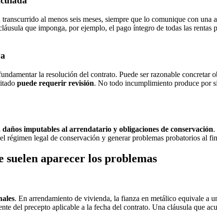
lculada
n transcurrido al menos seis meses, siempre que lo comunique con una a
cláusula que imponga, por ejemplo, el pago íntegro de todas las rentas pe
va
damentar la resolución del contrato. Puede ser razonable concretar ob
ditado
puede requerir revisión
. No todo incumplimiento produce por sí 
, daños imputables al arrendatario y obligaciones de conservación
.
 el régimen legal de conservación y generar problemas probatorios al fi
e suelen aparecer los problemas
nales
. En arrendamiento de vivienda, la fianza en metálico equivale a 
ente del precepto aplicable a la fecha del contrato. Una cláusula que a