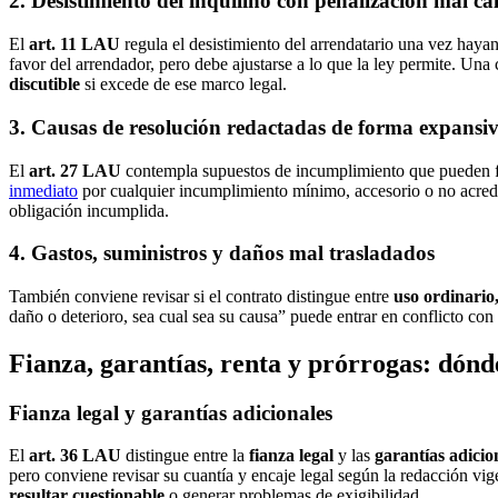
2. Desistimiento del inquilino con penalización mal ca
El
art. 11 LAU
regula el desistimiento del arrendatario una vez haya
favor del arrendador, pero debe ajustarse a lo que la ley permite. Una 
discutible
si excede de ese marco legal.
3. Causas de resolución redactadas de forma expansi
El
art. 27 LAU
contempla supuestos de incumplimiento que pueden fun
inmediato
por cualquier incumplimiento mínimo, accesorio o no acre
obligación incumplida.
4. Gastos, suministros y daños mal trasladados
También conviene revisar si el contrato distingue entre
uso ordinario
daño o deterioro, sea cual sea su causa” puede entrar en conflicto con
Fianza, garantías, renta y prórrogas: dónd
Fianza legal y garantías adicionales
El
art. 36 LAU
distingue entre la
fianza legal
y las
garantías adicio
pero conviene revisar su cuantía y encaje legal según la redacción vig
resultar cuestionable
o generar problemas de exigibilidad.