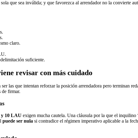
í sola que sea inválida; y que favorezca al arrendador no la convierte au
s.
s.
ismo claro.
AU.
delimitación suficiente.
viene revisar con más cuidado
en ser las que intentan reforzar la posición arrendadora pero terminan 
 de firmar.
as
9 y 10 LAU
exigen mucha cautela. Una cláusula por la que el inquilino 
al
puede ser nula
si contradice el régimen imperativo aplicable a la fech