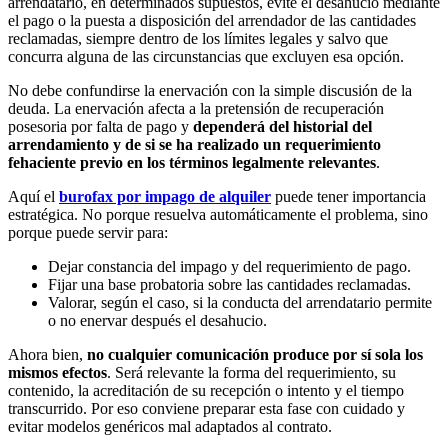
arrendatario, en determinados supuestos, evite el desahucio mediante
el pago o la puesta a disposición del arrendador de las cantidades
reclamadas, siempre dentro de los límites legales y salvo que
concurra alguna de las circunstancias que excluyen esa opción.
No debe confundirse la enervación con la simple discusión de la
deuda. La enervación afecta a la pretensión de recuperación
posesoria por falta de pago y
dependerá del historial del
arrendamiento y de si se ha realizado un requerimiento
fehaciente previo en los términos legalmente relevantes
.
Aquí el
burofax por impago de alquiler
puede tener importancia
estratégica. No porque resuelva automáticamente el problema, sino
porque puede servir para:
Dejar constancia del impago y del requerimiento de pago.
Fijar una base probatoria sobre las cantidades reclamadas.
Valorar, según el caso, si la conducta del arrendatario permite
o no enervar después el desahucio.
Ahora bien,
no cualquier comunicación produce por sí sola los
mismos efectos
. Será relevante la forma del requerimiento, su
contenido, la acreditación de su recepción o intento y el tiempo
transcurrido. Por eso conviene preparar esta fase con cuidado y
evitar modelos genéricos mal adaptados al contrato.