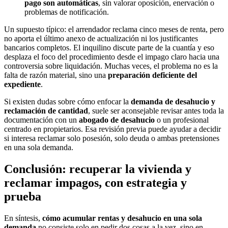
pago son automáticas
, sin valorar oposición, enervación o
problemas de notificación.
Un supuesto típico: el arrendador reclama cinco meses de renta, pero
no aporta el último anexo de actualización ni los justificantes
bancarios completos. El inquilino discute parte de la cuantía y eso
desplaza el foco del procedimiento desde el impago claro hacia una
controversia sobre liquidación. Muchas veces, el problema no es la
falta de razón material, sino una
preparación deficiente del
expediente
.
Si existen dudas sobre cómo enfocar la
demanda de desahucio y
reclamación de cantidad
, suele ser aconsejable revisar antes toda la
documentación con un
abogado de desahucio
o un profesional
centrado en propietarios. Esa revisión previa puede ayudar a decidir
si interesa reclamar solo posesión, solo deuda o ambas pretensiones
en una sola demanda.
Conclusión: recuperar la vivienda y
reclamar impagos, con estrategia y
prueba
En síntesis,
cómo acumular rentas y desahucio en una sola
demanda
no consiste solo en pedir dos cosas a la vez, sino en