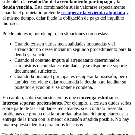
solo pleito la
resolución del arrendamiento por impago
y la
deuda vencida
. Esta combinación suele valorarse especialmente
cuando el propietario pretende
recuperar la vivienda alquilada
y,
al mismo tiempo, dejar fijada la obligación de pago del inquilino
moroso.
Puede interesar, por ejemplo, en situaciones como estas:
Cuando existen varias mensualidades impagadas y el
arrendador no desea iniciar un segundo procedimiento para la
deuda ya vencida.
Cuando el contrato imputa al arrendatario determinados
suministros o cantidades asimiladas y se dispone de soporte
documental suficiente.
Cuando la finalidad principal es recuperar la posesión, pero
también conviene dejar reclamada la deuda para facilitar su
posterior ejecución si se obtiene condena.
En cambio, habrá supuestos en los que
convenga estudiar si
interesa separar pretensiones
. Por ejemplo, si existen dudas serias
sobre parte de las cantidades reclamadas, si el contrato presenta
problemas de prueba o si la prioridad absoluta del propietario es la
entrega de la finca con la menor discusión añadida posible. No hay
una respuesta idéntica para todos los casos.
También debe tenerse presente que la acumulación de acciones
no