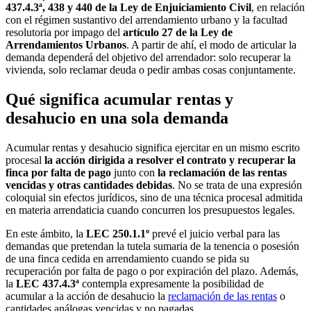
437.4.3ª, 438 y 440 de la Ley de Enjuiciamiento Civil
, en relación
con el régimen sustantivo del arrendamiento urbano y la facultad
resolutoria por impago del
artículo 27 de la Ley de
Arrendamientos Urbanos
. A partir de ahí, el modo de articular la
demanda dependerá del objetivo del arrendador: solo recuperar la
vivienda, solo reclamar deuda o pedir ambas cosas conjuntamente.
Qué significa acumular rentas y
desahucio en una sola demanda
Acumular rentas y desahucio significa ejercitar en un mismo escrito
procesal
la acción dirigida a resolver el contrato y recuperar la
finca por falta de pago
junto con
la reclamación de las rentas
vencidas y otras cantidades debidas
. No se trata de una expresión
coloquial sin efectos jurídicos, sino de una técnica procesal admitida
en materia arrendaticia cuando concurren los presupuestos legales.
En este ámbito, la
LEC 250.1.1º
prevé el juicio verbal para las
demandas que pretendan la tutela sumaria de la tenencia o posesión
de una finca cedida en arrendamiento cuando se pida su
recuperación por falta de pago o por expiración del plazo. Además,
la
LEC 437.4.3ª
contempla expresamente la posibilidad de
acumular a la acción de desahucio la
reclamación de las rentas
o
cantidades análogas vencidas y no pagadas.