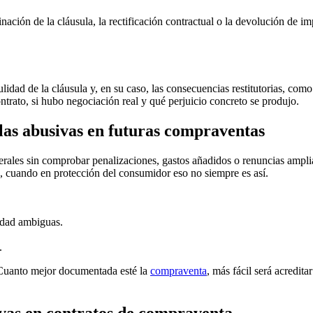
nación de la cláusula, la rectificación contractual o la devolución de im
lidad de la cláusula y, en su caso, las consecuencias restitutorias, com
ontrato, si hubo negociación real y qué perjuicio concreto se produjo.
las abusivas en futuras compraventas
nerales sin comprobar penalizaciones, gastos añadidos o renuncias ampl
o, cuando en protección del consumidor eso no siempre es así.
idad ambiguas.
.
 Cuanto mejor documentada esté la
compraventa
, más fácil será acredit
ivas en contratos de compraventa