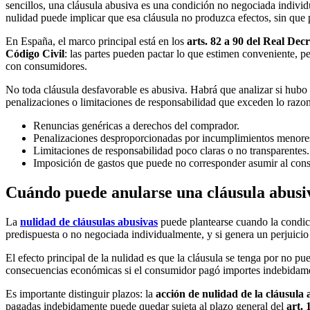
sencillos, una cláusula abusiva es una condición no negociada individ
nulidad puede implicar que esa cláusula no produzca efectos, sin que p
En España, el marco principal está en los
arts. 82 a 90 del Real Decr
Código Civil
: las partes pueden pactar lo que estimen conveniente, pe
con consumidores.
No toda cláusula desfavorable es abusiva. Habrá que analizar si hubo n
penalizaciones o limitaciones de responsabilidad que exceden lo razo
Renuncias genéricas a derechos del comprador.
Penalizaciones desproporcionadas por incumplimientos menore
Limitaciones de responsabilidad poco claras o no transparentes.
Imposición de gastos que puede no corresponder asumir al con
Cuándo puede anularse una cláusula abusiv
La
nulidad de cláusulas abusivas
puede plantearse cuando la condició
predispuesta o no negociada individualmente, y si genera un perjuicio i
El efecto principal de la nulidad es que la cláusula se tenga por no p
consecuencias económicas si el consumidor pagó importes indebidamen
Es importante distinguir plazos: la
acción de nulidad de la cláusula 
pagadas indebidamente puede quedar sujeta al plazo general del
art. 