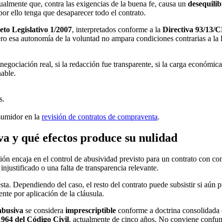
ualmente que, contra las exigencias de la buena fe, causa un
desequilib
or ello tenga que desaparecer todo el contrato.
eto Legislativo 1/2007
, interpretados conforme a la
Directiva 93/13/
ro esa autonomía de la voluntad no ampara condiciones contrarias a la l
egociación real, si la redacción fue transparente, si la carga económica 
nable.
s.
sumidor en la
revisión de contratos de compraventa
.
a y qué efectos produce su nulidad
n encaja en el control de abusividad previsto para un contrato con cons
njustificado o una falta de transparencia relevante.
uesta. Dependiendo del caso, el resto del contrato puede subsistir si aú
te por aplicación de la cláusula.
abusiva
se considera
imprescriptible
conforme a doctrina consolidada
1964 del Código Civil
, actualmente de cinco años. No conviene confun