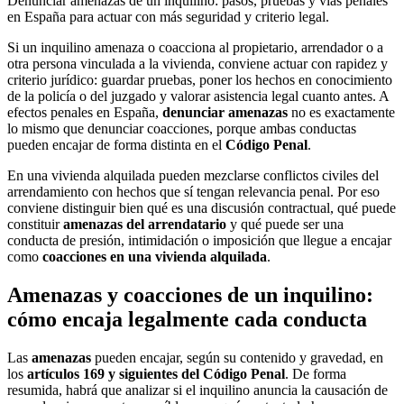
Denunciar amenazas de un inquilino: pasos, pruebas y vías penales
en España para actuar con más seguridad y criterio legal.
Si un inquilino amenaza o coacciona al propietario, arrendador o a
otra persona vinculada a la vivienda, conviene actuar con rapidez y
criterio jurídico: guardar pruebas, poner los hechos en conocimiento
de la policía o del juzgado y valorar asistencia legal cuanto antes. A
efectos penales en España,
denunciar amenazas
no es exactamente
lo mismo que denunciar coacciones, porque ambas conductas
pueden encajar de forma distinta en el
Código Penal
.
En una vivienda alquilada pueden mezclarse conflictos civiles del
arrendamiento con hechos que sí tengan relevancia penal. Por eso
conviene distinguir bien qué es una discusión contractual, qué puede
constituir
amenazas del arrendatario
y qué puede ser una
conducta de presión, intimidación o imposición que llegue a encajar
como
coacciones en una vivienda alquilada
.
Amenazas y coacciones de un inquilino:
cómo encaja legalmente cada conducta
Las
amenazas
pueden encajar, según su contenido y gravedad, en
los
artículos 169 y siguientes del Código Penal
. De forma
resumida, habrá que analizar si el inquilino anuncia la causación de