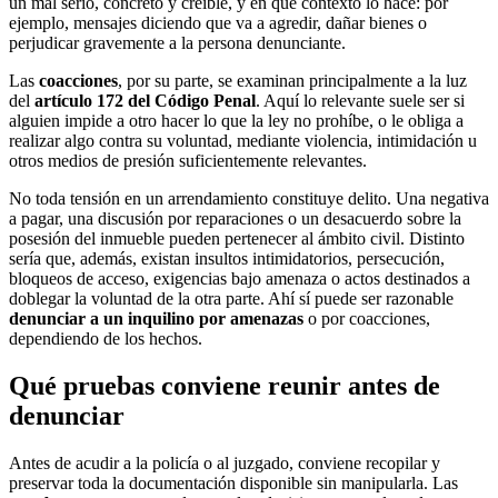
un mal serio, concreto y creíble, y en qué contexto lo hace: por
ejemplo, mensajes diciendo que va a agredir, dañar bienes o
perjudicar gravemente a la persona denunciante.
Las
coacciones
, por su parte, se examinan principalmente a la luz
del
artículo 172 del Código Penal
. Aquí lo relevante suele ser si
alguien impide a otro hacer lo que la ley no prohíbe, o le obliga a
realizar algo contra su voluntad, mediante violencia, intimidación u
otros medios de presión suficientemente relevantes.
No toda tensión en un arrendamiento constituye delito. Una negativa
a pagar, una discusión por reparaciones o un desacuerdo sobre la
posesión del inmueble pueden pertenecer al ámbito civil. Distinto
sería que, además, existan insultos intimidatorios, persecución,
bloqueos de acceso, exigencias bajo amenaza o actos destinados a
doblegar la voluntad de la otra parte. Ahí sí puede ser razonable
denunciar a un inquilino por amenazas
o por coacciones,
dependiendo de los hechos.
Qué pruebas conviene reunir antes de
denunciar
Antes de acudir a la policía o al juzgado, conviene recopilar y
preservar toda la documentación disponible sin manipularla. Las