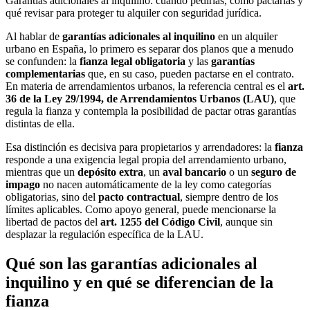
Garantías adicionales al inquilino: cuándo pedirlas, cómo pactarlas y
qué revisar para proteger tu alquiler con seguridad jurídica.
Al hablar de
garantías adicionales al inquilino
en un alquiler
urbano en España, lo primero es separar dos planos que a menudo
se confunden: la
fianza legal obligatoria
y las
garantías
complementarias
que, en su caso, pueden pactarse en el contrato.
En materia de arrendamientos urbanos, la referencia central es el
art.
36 de la Ley 29/1994, de Arrendamientos Urbanos (LAU)
, que
regula la fianza y contempla la posibilidad de pactar otras garantías
distintas de ella.
Esa distinción es decisiva para propietarios y arrendadores: la
fianza
responde a una exigencia legal propia del arrendamiento urbano,
mientras que un
depósito extra
, un
aval bancario
o un
seguro de
impago
no nacen automáticamente de la ley como categorías
obligatorias, sino del
pacto contractual
, siempre dentro de los
límites aplicables. Como apoyo general, puede mencionarse la
libertad de pactos del
art. 1255 del Código Civil
, aunque sin
desplazar la regulación específica de la LAU.
Qué son las garantías adicionales al
inquilino y en qué se diferencian de la
fianza