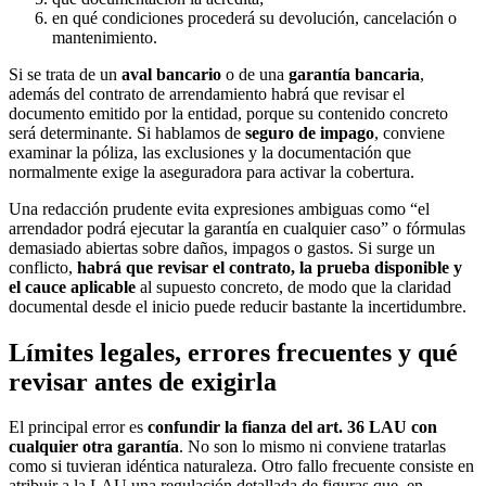
en qué condiciones procederá su devolución, cancelación o
mantenimiento.
Si se trata de un
aval bancario
o de una
garantía bancaria
,
además del contrato de arrendamiento habrá que revisar el
documento emitido por la entidad, porque su contenido concreto
será determinante. Si hablamos de
seguro de impago
, conviene
examinar la póliza, las exclusiones y la documentación que
normalmente exige la aseguradora para activar la cobertura.
Una redacción prudente evita expresiones ambiguas como “el
arrendador podrá ejecutar la garantía en cualquier caso” o fórmulas
demasiado abiertas sobre daños, impagos o gastos. Si surge un
conflicto,
habrá que revisar el contrato, la prueba disponible y
el cauce aplicable
al supuesto concreto, de modo que la claridad
documental desde el inicio puede reducir bastante la incertidumbre.
Límites legales, errores frecuentes y qué
revisar antes de exigirla
El principal error es
confundir la fianza del art. 36 LAU con
cualquier otra garantía
. No son lo mismo ni conviene tratarlas
como si tuvieran idéntica naturaleza. Otro fallo frecuente consiste en
atribuir a la LAU una regulación detallada de figuras que, en