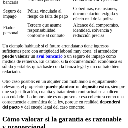
bancaria
Coberturas, exclusiones,
Seguro de
Póliza vinculada al
documentación exigida y
impago
riesgo de falta de pago
efecto real de la póliza
Tercero que asume
Alcance del compromiso,
Fiador
responsabilidad
identidad, solvencia y
personal
conforme al contrato
redacción precisa
Un ejemplo habitual: si el futuro arrendatario tiene ingresos
suficientes pero con antigüedad laboral muy corta, el arrendador
puede valorar
un
aval bancario
o un seguro de impago como
medida de refuerzo. En cambio, si la documentación económica es
sólida y estable, quizá baste con la fianza legal y un contrato bien
redactado.
Otro caso posible: en un alquiler con mobiliario o equipamiento
relevante, el propietario
puede plantear
un
depósito extra
, siempre
que su justificación, cuantía y tratamiento contractual se analicen
con cuidado. Lo importante es no presentar esa cobertura como una
consecuencia automática de la ley, porque en realidad
dependerá
del pacto
y del encaje legal del caso concreto.
Cómo valorar si la garantía es razonable
y proporcional