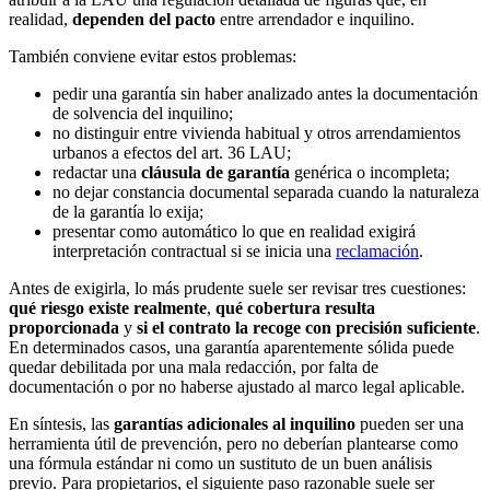
realidad,
dependen del pacto
entre arrendador e inquilino.
También conviene evitar estos problemas:
pedir una garantía sin haber analizado antes la documentación
de solvencia del inquilino;
no distinguir entre vivienda habitual y otros arrendamientos
urbanos a efectos del art. 36 LAU;
redactar una
cláusula de garantía
genérica o incompleta;
no dejar constancia documental separada cuando la naturaleza
de la garantía lo exija;
presentar como automático lo que en realidad exigirá
interpretación contractual si se inicia una
reclamación
.
Antes de exigirla, lo más prudente suele ser revisar tres cuestiones:
qué riesgo existe realmente
,
qué cobertura resulta
proporcionada
y
si el contrato la recoge con precisión suficiente
.
En determinados casos, una garantía aparentemente sólida puede
quedar debilitada por una mala redacción, por falta de
documentación o por no haberse ajustado al marco legal aplicable.
En síntesis, las
garantías adicionales al inquilino
pueden ser una
herramienta útil de prevención, pero no deberían plantearse como
una fórmula estándar ni como un sustituto de un buen análisis
previo. Para propietarios, el siguiente paso razonable suele ser