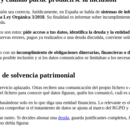
usión sea correcta. Jurídicamente, en España se habla de
sistemas de in
 la Ley Orgánica 3/2018
. Su finalidad es informar sobre incumplimiento
lda.
os son estos:
pide acceso a tus datos, identifica la deuda y la entidad
servas errores, pagos ya realizados o una deuda discutida, conviene solic
ón con un
incumplimiento de obligaciones dinerarias, financieras o d
 la posible inclusión y si los datos comunicados se limitaban a los nece
o de solvencia patrimonial
 servicio aplazado. Otras reciben una comunicación del propio fichero o
el fichero para conocer qué datos figuran, quién los comunicó, cuál es 
basándose solo en lo que diga una entidad financiera. Lo relevante es
l para comprobar si el tratamiento de datos se ajusta al marco del RGP
jar rastro. Si decides abonar una
deuda
, guarda justificantes completos,
no debía figurar.