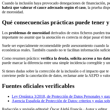
Cuando la inclusión haya provocado denegaciones de financiación, perj
habrá que valorar el cauce adecuado según el caso
, la prueba disp
de morosidad.
Qué consecuencias prácticas puede tener 
Los
problemas de morosidad
derivados de estos ficheros pueden trad
importante no asumir que la anotación es correcta ni dejar pasar el tie
Suele ser especialmente recomendable pedir asesoramiento cuando la de
económicas reales. También cuando no te facilitan información suficien
Como resumen práctico:
verifica la deuda, solicita acceso a tus da
puede marcar la diferencia entre una simple incidencia corregible y u
Si tienes dudas sobre la corrección de la inclusión o el impacto que te
conviene pedir la cancelación de datos, reclamar ante la AEPD o valor
Fuentes oficiales verificables
Ley Orgánica 3/2018, de Protección de Datos Personales y gara
Agencia Española de Protección de Datos: criterios y guías sob
Redacción y revisión editorial: Òscar Aleñá Francás
· Autor y editor