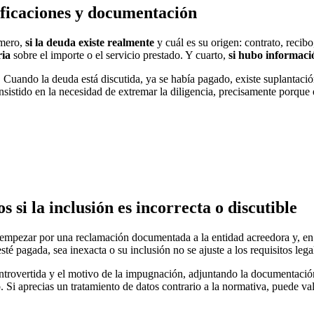
ificaciones y documentación
imero,
si la deuda existe realmente
y cuál es su origen: contrato, recib
ria
sobre el importe o el servicio prestado. Y cuarto,
si hubo informaci
Cuando la deuda está discutida, ya se había pagado, existe suplantación
sistido en la necesidad de extremar la diligencia, precisamente porque e
 si la inclusión es incorrecta o discutible
 empezar por una reclamación documentada a la entidad acreedora y, en su
té pagada, sea inexacta o su inclusión no se ajuste a los requisitos lega
ontrovertida y el motivo de la impugnación, adjuntando la documentación
o. Si aprecias un tratamiento de datos contrario a la normativa, puede va