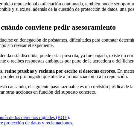
uicio reputacional o afectación continuada, también puede ser oportuno 
onible y si existe, además de la cuestión de protección de datos, una po
y cuándo conviene pedir asesoramiento
ucirse en denegación de préstamos, dificultades para contratar determin
mpo sin revisar el expediente.
uda está discutida, puede estar prescrita, ya fue pagada, existe un err
te o recibes respuestas ambiguas por parte de la acreedora o del ficher
tos, reúne pruebas y reclama por escrito si detectas errores
. En mate
n problema prolongado que afecte a tu financiación o a tu reputación.
 está causando, el siguiente paso razonable es una revisión jurídica de 
ar otras acciones en función del supuesto concreto.
ntía de los derechos digitales (BOE)
.
re protección de datos y reclamaciones
.