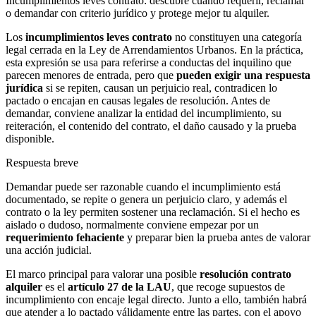
Incumplimientos leves contrato: descubre cuándo requerir, reclamar
o demandar con criterio jurídico y protege mejor tu alquiler.
Los
incumplimientos leves contrato
no constituyen una categoría
legal cerrada en la Ley de Arrendamientos Urbanos. En la práctica,
esta expresión se usa para referirse a conductas del inquilino que
parecen menores de entrada, pero que
pueden exigir una respuesta
jurídica
si se repiten, causan un perjuicio real, contradicen lo
pactado o encajan en causas legales de resolución. Antes de
demandar, conviene analizar la entidad del incumplimiento, su
reiteración, el contenido del contrato, el daño causado y la prueba
disponible.
Respuesta breve
Demandar puede ser razonable cuando el incumplimiento está
documentado, se repite o genera un perjuicio claro, y además el
contrato o la ley permiten sostener una reclamación. Si el hecho es
aislado o dudoso, normalmente conviene empezar por un
requerimiento fehaciente
y preparar bien la prueba antes de valorar
una acción judicial.
El marco principal para valorar una posible
resolución contrato
alquiler
es el
artículo 27 de la LAU
, que recoge supuestos de
incumplimiento con encaje legal directo. Junto a ello, también habrá
que atender a lo pactado válidamente entre las partes, con el apoyo