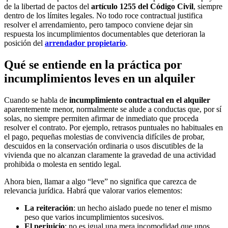
de la libertad de pactos del
artículo 1255 del Código Civil
, siempre
dentro de los límites legales. No todo roce contractual justifica
resolver el arrendamiento, pero tampoco conviene dejar sin
respuesta los incumplimientos documentables que deterioran la
posición del
arrendador propietario
.
Qué se entiende en la práctica por
incumplimientos leves en un alquiler
Cuando se habla de
incumplimiento contractual en el alquiler
aparentemente menor, normalmente se alude a conductas que, por sí
solas, no siempre permiten afirmar de inmediato que proceda
resolver el contrato. Por ejemplo, retrasos puntuales no habituales en
el pago, pequeñas molestias de convivencia difíciles de probar,
descuidos en la conservación ordinaria o usos discutibles de la
vivienda que no alcanzan claramente la gravedad de una actividad
prohibida o molesta en sentido legal.
Ahora bien, llamar a algo “leve” no significa que carezca de
relevancia jurídica. Habrá que valorar varios elementos:
La reiteración
: un hecho aislado puede no tener el mismo
peso que varios incumplimientos sucesivos.
El perjuicio
: no es igual una mera incomodidad que unos