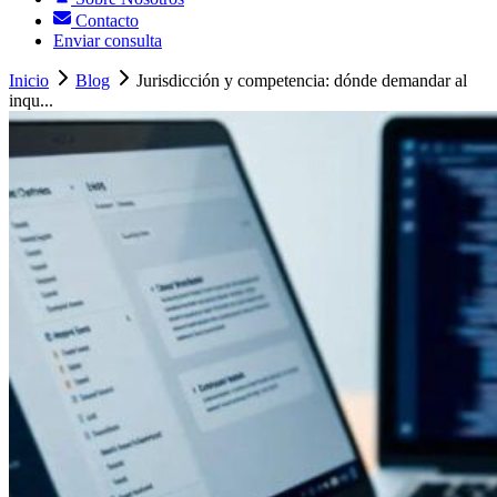
Contacto
Enviar consulta
Inicio
Blog
Jurisdicción y competencia: dónde demandar al
inqu...