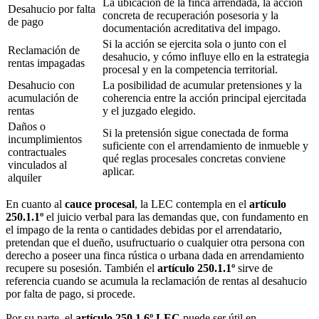
La ubicación de la finca arrendada, la acción
Desahucio por falta
concreta de recuperación posesoria y la
de pago
documentación acreditativa del impago.
Si la acción se ejercita sola o junto con el
Reclamación de
desahucio, y cómo influye ello en la estrategia
rentas impagadas
procesal y en la competencia territorial.
Desahucio con
La posibilidad de acumular pretensiones y la
acumulación de
coherencia entre la acción principal ejercitada
rentas
y el juzgado elegido.
Daños o
Si la pretensión sigue conectada de forma
incumplimientos
suficiente con el arrendamiento de inmueble y
contractuales
qué reglas procesales concretas conviene
vinculados al
aplicar.
alquiler
En cuanto al
cauce procesal
, la LEC contempla en el
artículo
250.1.1º
el juicio verbal para las demandas que, con fundamento en
el impago de la renta o cantidades debidas por el arrendatario,
pretendan que el dueño, usufructuario o cualquier otra persona con
derecho a poseer una finca rústica o urbana dada en arrendamiento
recupere su posesión. También el
artículo 250.1.1º
sirve de
referencia cuando se acumula la reclamación de rentas al desahucio
por falta de pago, si procede.
Por su parte, el
artículo 250.1.6º LEC
puede ser útil en