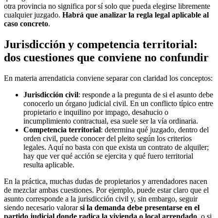
otra provincia no significa por sí solo que pueda elegirse libremente
cualquier juzgado.
Habrá que analizar la regla legal aplicable al
caso concreto
.
Jurisdicción y competencia territorial:
dos cuestiones que conviene no confundir
En materia arrendaticia conviene separar con claridad los conceptos:
Jurisdicción civil
: responde a la pregunta de si el asunto debe
conocerlo un órgano judicial civil. En un conflicto típico entre
propietario e inquilino por impago, desahucio o
incumplimiento contractual, esa suele ser la vía ordinaria.
Competencia territorial
: determina qué juzgado, dentro del
orden civil, puede conocer del pleito según los criterios
legales. Aquí no basta con que exista un contrato de alquiler;
hay que ver qué acción se ejercita y qué fuero territorial
resulta aplicable.
En la práctica, muchas dudas de propietarios y arrendadores nacen
de mezclar ambas cuestiones. Por ejemplo, puede estar claro que el
asunto corresponde a la jurisdicción civil y, sin embargo, seguir
siendo necesario valorar
si la demanda debe presentarse en el
partido judicial donde radica la vivienda o local arrendado
, o si