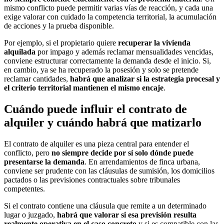
mismo conflicto puede permitir varias vías de reacción, y cada una
exige valorar con cuidado la competencia territorial, la acumulación
de acciones y la prueba disponible.
Por ejemplo, si el propietario quiere
recuperar la vivienda
alquilada
por impago y además reclamar mensualidades vencidas,
conviene estructurar correctamente la demanda desde el inicio. Si,
en cambio, ya se ha recuperado la posesión y solo se pretende
reclamar cantidades,
habrá que analizar si la estrategia procesal y
el criterio territorial mantienen el mismo encaje
.
Cuándo puede influir el contrato de
alquiler y cuándo habrá que matizarlo
El contrato de alquiler es una pieza central para entender el
conflicto, pero
no siempre decide por sí solo dónde puede
presentarse la demanda
. En arrendamientos de finca urbana,
conviene ser prudente con las cláusulas de sumisión, los domicilios
pactados o las previsiones contractuales sobre tribunales
competentes.
Si el contrato contiene una cláusula que remite a un determinado
lugar o juzgado,
habrá que valorar si esa previsión resulta
realmente operativa en el caso concreto
y si es compatible con las