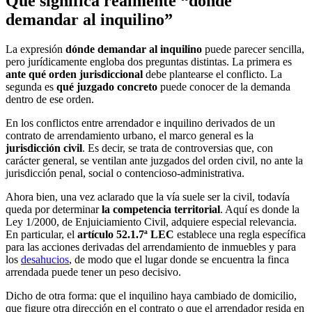
Qué significa realmente “dónde
demandar al inquilino”
La expresión
dónde demandar al inquilino
puede parecer sencilla,
pero jurídicamente engloba dos preguntas distintas. La primera es
ante qué orden jurisdiccional
debe plantearse el conflicto. La
segunda es
qué juzgado concreto
puede conocer de la demanda
dentro de ese orden.
En los conflictos entre arrendador e inquilino derivados de un
contrato de arrendamiento urbano, el marco general es la
jurisdicción civil
. Es decir, se trata de controversias que, con
carácter general, se ventilan ante juzgados del orden civil, no ante la
jurisdicción penal, social o contencioso-administrativa.
Ahora bien, una vez aclarado que la vía suele ser la civil, todavía
queda por determinar
la competencia territorial
. Aquí es donde la
Ley 1/2000, de Enjuiciamiento Civil, adquiere especial relevancia.
En particular, el
artículo 52.1.7ª LEC
establece una regla específica
para las acciones derivadas del arrendamiento de inmuebles y para
los
desahucios
, de modo que el lugar donde se encuentra la finca
arrendada puede tener un peso decisivo.
Dicho de otra forma: que el inquilino haya cambiado de domicilio,
que figure otra dirección en el contrato o que el arrendador resida en