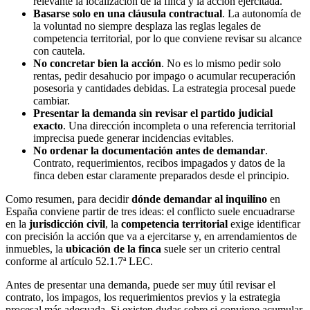
relevante la localización de la finca y la acción ejercitada.
Basarse solo en una cláusula contractual
. La autonomía de
la voluntad no siempre desplaza las reglas legales de
competencia territorial, por lo que conviene revisar su alcance
con cautela.
No concretar bien la acción
. No es lo mismo pedir solo
rentas, pedir desahucio por impago o acumular recuperación
posesoria y cantidades debidas. La estrategia procesal puede
cambiar.
Presentar la demanda sin revisar el partido judicial
exacto
. Una dirección incompleta o una referencia territorial
imprecisa puede generar incidencias evitables.
No ordenar la documentación antes de demandar
.
Contrato, requerimientos, recibos impagados y datos de la
finca deben estar claramente preparados desde el principio.
Como resumen, para decidir
dónde demandar al inquilino
en
España conviene partir de tres ideas: el conflicto suele encuadrarse
en la
jurisdicción civil
, la
competencia territorial
exige identificar
con precisión la acción que va a ejercitarse y, en arrendamientos de
inmuebles, la
ubicación de la finca
suele ser un criterio central
conforme al artículo 52.1.7ª LEC.
Antes de presentar una demanda, puede ser muy útil revisar el
contrato, los impagos, los requerimientos previos y la estrategia
procesal más adecuada. Si existen dudas sobre si conviene acumular