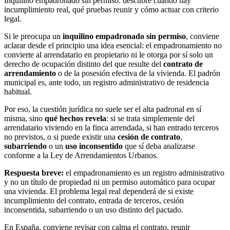
Inquilino empadronado sin permiso: descubre cuándo hay
incumplimiento real, qué pruebas reunir y cómo actuar con criterio
legal.
Si le preocupa un
inquilino empadronado sin permiso
, conviene
aclarar desde el principio una idea esencial: el empadronamiento no
convierte al arrendatario en propietario ni le otorga por sí solo un
derecho de ocupación distinto del que resulte del
contrato de
arrendamiento
o de la posesión efectiva de la vivienda. El padrón
municipal es, ante todo, un registro administrativo de residencia
habitual.
Por eso, la cuestión jurídica no suele ser el alta padronal en sí
misma, sino
qué hechos revela
: si se trata simplemente del
arrendatario viviendo en la finca arrendada, si han entrado terceros
no previstos, o si puede existir una
cesión de contrato
,
subarriendo
o un
uso inconsentido
que sí deba analizarse
conforme a la Ley de Arrendamientos Urbanos.
Respuesta breve:
el empadronamiento es un registro administrativo
y no un título de propiedad ni un permiso automático para ocupar
una vivienda. El problema legal real dependerá de si existe
incumplimiento del contrato, entrada de terceros, cesión
inconsentida, subarriendo o un uso distinto del pactado.
En España, conviene revisar con calma el contrato, reunir