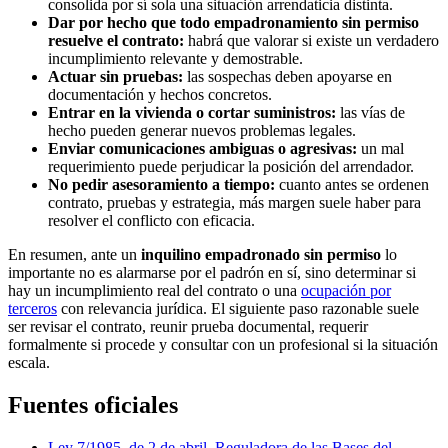
consolida por sí sola una situación arrendaticia distinta.
Dar por hecho que todo empadronamiento sin permiso
resuelve el contrato:
habrá que valorar si existe un verdadero
incumplimiento relevante y demostrable.
Actuar sin pruebas:
las sospechas deben apoyarse en
documentación y hechos concretos.
Entrar en la vivienda o cortar suministros:
las vías de
hecho pueden generar nuevos problemas legales.
Enviar comunicaciones ambiguas o agresivas:
un mal
requerimiento puede perjudicar la posición del arrendador.
No pedir asesoramiento a tiempo:
cuanto antes se ordenen
contrato, pruebas y estrategia, más margen suele haber para
resolver el conflicto con eficacia.
En resumen, ante un
inquilino empadronado sin permiso
lo
importante no es alarmarse por el padrón en sí, sino determinar si
hay un incumplimiento real del contrato o una
ocupación por
terceros
con relevancia jurídica. El siguiente paso razonable suele
ser revisar el contrato, reunir prueba documental, requerir
formalmente si procede y consultar con un profesional si la situación
escala.
Fuentes oficiales
Ley 7/1985, de 2 de abril, Reguladora de las Bases del