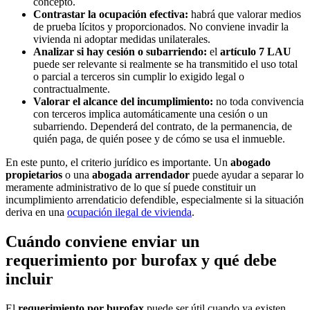
concepto.
Contrastar la ocupación efectiva:
habrá que valorar medios
de prueba lícitos y proporcionados. No conviene invadir la
vivienda ni adoptar medidas unilaterales.
Analizar si hay cesión o subarriendo:
el
artículo 7 LAU
puede ser relevante si realmente se ha transmitido el uso total
o parcial a terceros sin cumplir lo exigido legal o
contractualmente.
Valorar el alcance del incumplimiento:
no toda convivencia
con terceros implica automáticamente una cesión o un
subarriendo. Dependerá del contrato, de la permanencia, de
quién paga, de quién posee y de cómo se usa el inmueble.
En este punto, el criterio jurídico es importante. Un
abogado
propietarios
o una
abogada arrendador
puede ayudar a separar lo
meramente administrativo de lo que sí puede constituir un
incumplimiento arrendaticio defendible, especialmente si la situación
deriva en una
ocupación ilegal de vivienda
.
Cuándo conviene enviar un
requerimiento por burofax y qué debe
incluir
El
requerimiento por burofax
puede ser útil cuando ya existen