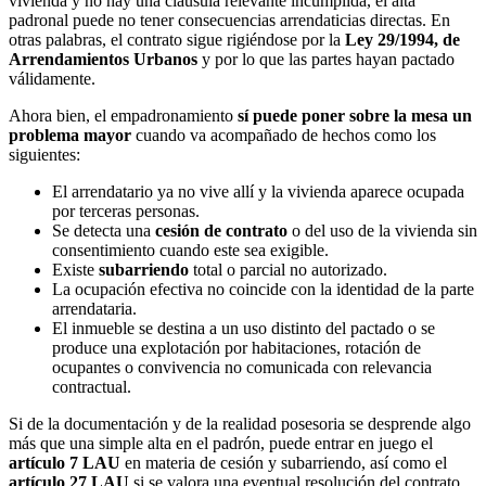
vivienda y no hay una cláusula relevante incumplida, el alta
padronal puede no tener consecuencias arrendaticias directas. En
otras palabras, el contrato sigue rigiéndose por la
Ley 29/1994, de
Arrendamientos Urbanos
y por lo que las partes hayan pactado
válidamente.
Ahora bien, el empadronamiento
sí puede poner sobre la mesa un
problema mayor
cuando va acompañado de hechos como los
siguientes:
El arrendatario ya no vive allí y la vivienda aparece ocupada
por terceras personas.
Se detecta una
cesión de contrato
o del uso de la vivienda sin
consentimiento cuando este sea exigible.
Existe
subarriendo
total o parcial no autorizado.
La ocupación efectiva no coincide con la identidad de la parte
arrendataria.
El inmueble se destina a un uso distinto del pactado o se
produce una explotación por habitaciones, rotación de
ocupantes o convivencia no comunicada con relevancia
contractual.
Si de la documentación y de la realidad posesoria se desprende algo
más que una simple alta en el padrón, puede entrar en juego el
artículo 7 LAU
en materia de cesión y subarriendo, así como el
artículo 27 LAU
si se valora una eventual resolución del contrato