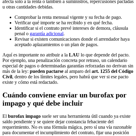
afecta solo a la renta o también a suministros, repercusiones pactadas
u otras cantidades debidas.
Comprobar la renta mensual vigente y su fecha de pago.
Verificar qué importe se ha recibido y en qué fecha.
Identificar si el contrato prevé intereses de demora, cláusula
penal o
garantía adicional
.
Revisar si existen comunicaciones donde el arrendador haya
aceptado aplazamientos o un plan de pagos.
Aquí es importante no atribuir a la
LAU
lo que depende del pacto.
Por ejemplo, una penalización concreta por retraso, un calendario
especial de pagos o determinadas garantías reforzadas no derivan sin
más de la ley:
pueden pactarse
al amparo del
art. 1255 del Código
Civil
, dentro de los límites legales, pero habrá que ver si ese pacto
existe y cómo está redactado.
Cuándo conviene enviar un burofax por
impago y qué debe incluir
El
burofax impago
suele ser una herramienta útil cuando ya existe
saldo pendiente y se quiere dejar constancia fehaciente del
requerimiento. No es una fórmula mágica, pero sí una vía razonable
para documentar el incumplimiento del contrato, fijar una posición