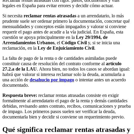
Reclamar rentas atrasadas con rigor: pasos, documentos y vías
legales en España para evitar errores y decidir cómo actuar.
Si necesita
reclamar rentas atrasadas
a un arrendatario, lo más
prudente suele ser ordenar primero la documentación, concretar qué
mensualidades y conceptos están impagados y valorar si conviene
requerir el pago antes de acudir a la vía judicial. En España, esta
cuestión se apoya principalmente en la
Ley 29/1994, de
Arrendamientos Urbanos
, el
Código Civil
y, si se inicia una
reclamación, en la
Ley de Enjuiciamiento Civil
.
La falta de pago de la renta o de cantidades asimiladas puede
constituir causa de resolución del contrato conforme al
artículo
27.2.a de la LAU
. Ahora bien, no todos los casos se abordan igual:
habrá que valorar si interesa reclamar solo la deuda, acumularla a
una acción de
desahucio por impago
o intentar antes un acuerdo
documentado.
Respuesta breve:
reclamar rentas atrasadas consiste en exigir
formalmente al arrendatario el pago de la renta y demás cantidades
debidas, revisando antes contrato, recibos, comunicaciones y prueba
de impago. Los primeros pasos suelen ser verificar la deuda,
documentarla bien y decidir si conviene un requerimiento previo.
Qué significa reclamar rentas atrasadas y