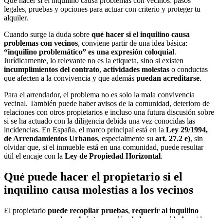
Qué hacer si el inquilino causa problemas con vecinos: pasos
legales, pruebas y opciones para actuar con criterio y proteger tu
alquiler.
Cuando surge la duda sobre
qué hacer si el inquilino causa
problemas con vecinos
, conviene partir de una idea básica:
“inquilino problemático” es una expresión coloquial
.
Jurídicamente, lo relevante no es la etiqueta, sino si existen
incumplimientos del contrato
,
actividades molestas
o conductas
que afecten a la convivencia y que además
puedan acreditarse
.
Para el arrendador, el problema no es solo la mala convivencia
vecinal. También puede haber avisos de la comunidad, deterioro de
relaciones con otros propietarios e incluso una futura discusión sobre
si se ha actuado con la diligencia debida una vez conocidas las
incidencias. En España, el marco principal está en la
Ley 29/1994,
de Arrendamientos Urbanos
, especialmente su
art. 27.2 e)
, sin
olvidar que, si el inmueble está en una comunidad, puede resultar
útil el encaje con la
Ley de Propiedad Horizontal
.
Qué puede hacer el propietario si el
inquilino causa molestias a los vecinos
El propietario
puede recopilar pruebas
,
requerir al inquilino