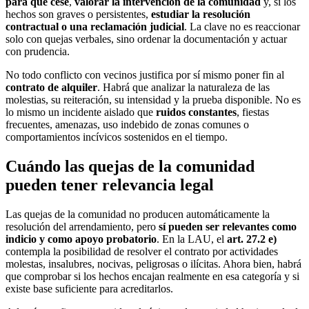
para que cese
,
valorar la intervención de la comunidad
y, si los
hechos son graves o persistentes,
estudiar la resolución
contractual o una reclamación judicial
. La clave no es reaccionar
solo con quejas verbales, sino ordenar la documentación y actuar
con prudencia.
No todo conflicto con vecinos justifica por sí mismo poner fin al
contrato de alquiler
. Habrá que analizar la naturaleza de las
molestias, su reiteración, su intensidad y la prueba disponible. No es
lo mismo un incidente aislado que
ruidos constantes
, fiestas
frecuentes, amenazas, uso indebido de zonas comunes o
comportamientos incívicos sostenidos en el tiempo.
Cuándo las quejas de la comunidad
pueden tener relevancia legal
Las quejas de la comunidad no producen automáticamente la
resolución del arrendamiento, pero
sí pueden ser relevantes como
indicio y como apoyo probatorio
. En la LAU, el
art. 27.2 e)
contempla la posibilidad de resolver el contrato por actividades
molestas, insalubres, nocivas, peligrosas o ilícitas. Ahora bien, habrá
que comprobar si los hechos encajan realmente en esa categoría y si
existe base suficiente para acreditarlos.