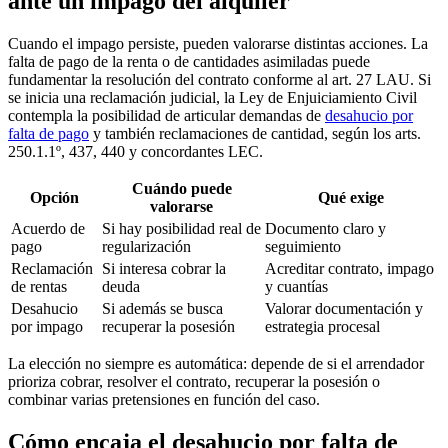
ante un impago del alquiler
Cuando el impago persiste, pueden valorarse distintas acciones. La
falta de pago de la renta o de cantidades asimiladas puede
fundamentar la resolución del contrato conforme al
art. 27 LAU
. Si
se inicia una reclamación judicial, la Ley de Enjuiciamiento Civil
contempla la posibilidad de articular demandas de
desahucio por
falta de pago
y también reclamaciones de cantidad, según los
arts.
250.1.1º, 437, 440 y concordantes LEC
.
Cuándo puede
Opción
Qué exige
valorarse
Acuerdo de
Si hay posibilidad real de
Documento claro y
pago
regularización
seguimiento
Reclamación
Si interesa cobrar la
Acreditar contrato, impago
de rentas
deuda
y cuantías
Desahucio
Si además se busca
Valorar documentación y
por impago
recuperar la posesión
estrategia procesal
La elección no siempre es automática: depende de si el arrendador
prioriza cobrar, resolver el contrato, recuperar la posesión o
combinar varias pretensiones en función del caso.
Cómo encaja el desahucio por falta de