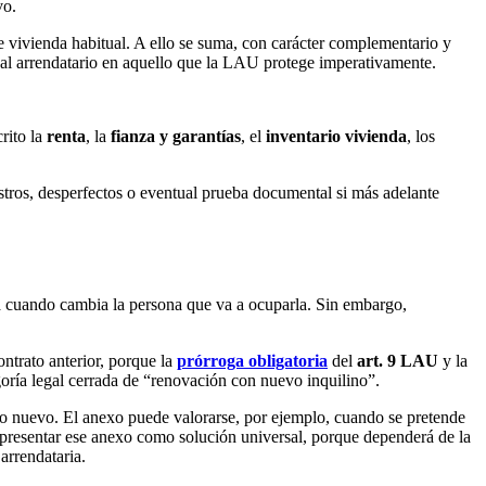
vo.
e vivienda habitual. A ello se suma, con carácter complementario y
ar al arrendatario en aquello que la LAU protege imperativamente.
crito la
renta
, la
fianza y garantías
, el
inventario vivienda
, los
stros, desperfectos o eventual prueba documental si más adelante
a cuando cambia la persona que va a ocuparla. Sin embargo,
ontrato anterior, porque la
prórroga obligatoria
del
art. 9 LAU
y la
tegoría legal cerrada de “renovación con nuevo inquilino”.
trato nuevo. El anexo puede valorarse, por ejemplo, cuando se pretende
 presentar ese anexo como solución universal, porque dependerá de la
arrendataria.