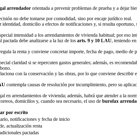
egal arrendador
orientada a prevenir problemas de prueba y a dejar bien
cisión no debe tomarse por comodidad, sino por encaje jurídico real.
 identidad, domicilio a efectos de notificaciones y, si resulta oportuno
cial intensidad a los arrendamientos de vivienda habitual; por eso inter
l pactada debe analizarse a la luz de los
arts. 9 y 10 LAU
, teniendo e
regula la renta y conviene concretar importe, fecha de pago, medio de pa
pecial claridad si se repercuten gastos generales; además, es recomendab
abono.
laciona con la conservación y las obras, por lo que conviene describir e
LAU
contempla causas de resolución por incumplimiento, pero su aplicació
egal en arrendamientos de vivienda; además, habrá que atender a la nor
correos, domicilios y, cuando sea necesario, el uso de
burofax arrend
ar por escrito
rio, notificaciones y fecha de inicio
de, actualización renta
 adicionales pactadas