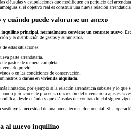
las cláusulas y estipulaciones que modifiquen en perjuicio del arrendat
ambiguas si el objetivo real es construir una nueva relación arrendaticia
 y cuándo puede valorarse un anexo
l inquilino principal, normalmente conviene un contrato nuevo
. Es
ación y la distribución de gastos y suministros.
 de estas situaciones:
nueva parte arrendataria.
rto de gastos de manera completa.
inventario previo.
vistos o en las condiciones de conservación.
uministros o
daños en vivienda alquilada
.
ás limitados, por ejemplo si la relación arrendaticia subsiste y lo que
uando jurídicamente proceda, concreción del inventario o ajustes acceso
 modifica, desde cuándo y qué cláusulas del contrato inicial siguen vigen
o sustituye la necesidad de una buena técnica documental. Si la operac
da al nuevo inquilino