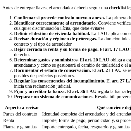
Antes de entregar llaves, el arrendador debería seguir una
checklist l
Confirmar si procede contrato nuevo o anexo.
La primera de
Identificar correctamente al arrendatario.
Conviene verificar
cualquier discriminación ilícita, que debe evitarse.
Definir el destino de vivienda habitual.
La LAU aplica con espe
Revisar duración y régimen de prórrogas.
La duración inicia
contrato y el tipo de arrendador.
Dejar cerrada la renta y su forma de pago.
El
art. 17 LAU
derecho.
Determinar gastos y suministros.
El
art. 20 LAU
obliga a es
arrendatario y cómo se gestionará el cambio de titularidad o el 
Documentar el estado de conservación.
El
art. 21 LAU
se re
posibles desperfectos posteriores.
Regular las consecuencias del incumplimiento.
El
art. 27 
inicia una reclamación judicial.
Fijar y acreditar la fianza.
El
art. 36 LAU
regula la fianza l
Preparar un sistema de comunicaciones.
Resulta útil prever 
Aspecto a revisar
Qué conviene dej
Partes del contrato
Identidad completa del arrendador y del arrendata
Renta
Importe, forma de pago, periodicidad y, si proce
Fianza y garantías
Importe entregado, fecha, resguardo y garantías