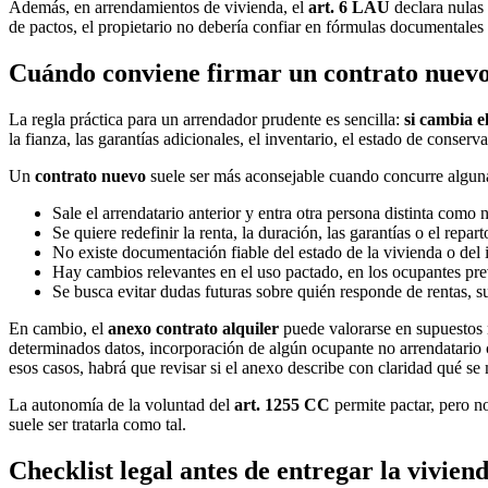
Además, en arrendamientos de vivienda, el
art. 6 LAU
declara nulas 
de pactos, el propietario no debería confiar en fórmulas documentales 
Cuándo conviene firmar un contrato nuevo
La regla práctica para un arrendador prudente es sencilla:
si cambia e
la fianza, las garantías adicionales, el inventario, el estado de conserv
Un
contrato nuevo
suele ser más aconsejable cuando concurre alguna
Sale el arrendatario anterior y entra otra persona distinta como 
Se quiere redefinir la renta, la duración, las garantías o el repa
No existe documentación fiable del estado de la vivienda o del 
Hay cambios relevantes en el uso pactado, en los ocupantes pre
Se busca evitar dudas futuras sobre quién responde de rentas, s
En cambio, el
anexo contrato alquiler
puede valorarse en supuestos m
determinados datos, incorporación de algún ocupante no arrendatario c
esos casos, habrá que revisar si el anexo describe con claridad qué se
La autonomía de la voluntad del
art. 1255 CC
permite pactar, pero n
suele ser tratarla como tal.
Checklist legal antes de entregar la vivien