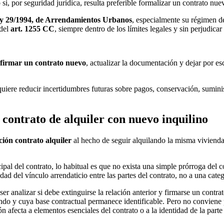
si, por seguridad jurídica, resulta preferible formalizar un contrato nue
y 29/1994, de Arrendamientos Urbanos
, especialmente su régimen d
 del
art. 1255 CC
, siempre dentro de los límites legales y sin perjudic
firmar un contrato nuevo
, actualizar la documentación y dejar por es
quiere reducir incertidumbres futuras sobre pagos, conservación, sumini
contrato de alquiler con nuevo inquilino
ión contrato alquiler
al hecho de seguir alquilando la misma viviend
ipal del contrato, lo habitual es que no exista una simple prórroga del c
uidad del vínculo arrendaticio entre las partes del contrato, no a una ca
e ser analizar si debe extinguirse la relación anterior y firmarse un con
endo y cuya base contractual permanece identificable. Pero no conviene
n afecta a elementos esenciales del contrato o a la identidad de la parte 