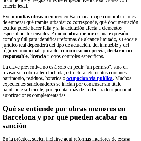
documentos y riesgos antes de empezar. Reduce sanciones con
criterio legal.
Evitar
multas obras menores
en Barcelona exige comprobar antes
de empezar qué trámite urbanístico corresponde, qué documentación
técnica puede hacer falta y si la actuación afecta a elementos
especialmente sensibles. Aunque
obra menor
es una expresión
común y útil para identificar reformas de alcance limitado, su encaje
jurídico real dependerá del tipo de actuación, del inmueble y del
régimen municipal aplicable:
comunicación previa
,
declaración
responsable
,
licencia
u otros controles específicos.
La clave preventiva no está solo en pedir “un permiso”, sino en
revisar si la obra altera fachada, estructura, elementos comunes,
patrimonio, residuos, horarios o
ocupacion via publica
. Muchos
expedientes sancionadores se inician por comenzar sin título
habilitante suficiente, por ejecutar más de lo declarado o por omitir
autorizaciones complementarias.
Qué se entiende por obras menores en
Barcelona y por qué pueden acabar en
sanción
En la práctica, suelen incluirse aquí reformas interiores de escasa