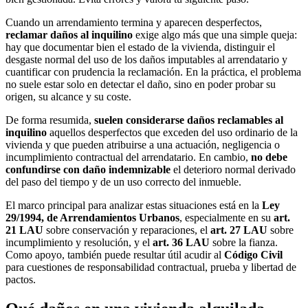
Cuando un arrendamiento termina y aparecen desperfectos,
reclamar daños al inquilino
exige algo más que una simple queja:
hay que documentar bien el estado de la vivienda, distinguir el
desgaste normal del uso de los daños imputables al arrendatario y
cuantificar con prudencia la reclamación. En la práctica, el problema
no suele estar solo en detectar el daño, sino en poder probar su
origen, su alcance y su coste.
De forma resumida,
suelen considerarse daños reclamables al
inquilino
aquellos desperfectos que exceden del uso ordinario de la
vivienda y que pueden atribuirse a una actuación, negligencia o
incumplimiento contractual del arrendatario. En cambio,
no debe
confundirse con daño indemnizable
el deterioro normal derivado
del paso del tiempo y de un uso correcto del inmueble.
El marco principal para analizar estas situaciones está en la
Ley
29/1994, de Arrendamientos Urbanos
, especialmente en su
art.
21 LAU
sobre conservación y reparaciones, el
art. 27 LAU
sobre
incumplimiento y resolución, y el
art. 36 LAU
sobre la fianza.
Como apoyo, también puede resultar útil acudir al
Código Civil
para cuestiones de responsabilidad contractual, prueba y libertad de
pactos.