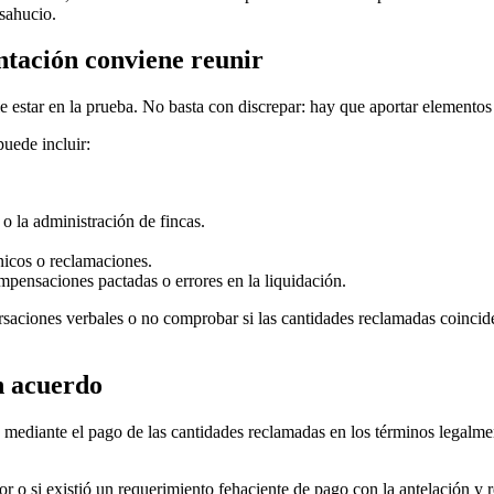
esahucio.
tación conviene reunir
ele estar en la prueba. No basta con discrepar: hay que aportar elementos 
uede incluir:
o la administración de fincas.
cnicos o reclamaciones.
pensaciones pactadas o errores en la liquidación.
rsaciones verbales o no comprobar si las cantidades reclamadas coinciden
n acuerdo
 mediante el pago de las cantidades reclamadas en los términos legalmen
r o si existió un requerimiento fehaciente de pago con la antelación y r