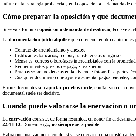
influir en la estrategia probatoria y en la oposición a la demanda de d
Cómo preparar la oposición y qué documen
Si se va a formular
oposición a demanda de desahucio
, la clave su
La
documentación juicio alquiler
que conviene reunir cuanto antes p
Contrato de arrendamiento y anexos.
Justificantes bancarios, recibos, transferencias o ingresos.
Mensajes, correos o burofaxes intercambiados con la propiedad 
Requerimientos previos de pago, si existieron.
Pruebas sobre incidencias en la vivienda: fotografías, partes té
Cualquier documento que ayude a acreditar pagos parciales, com
Errores frecuentes son
aportar pruebas tarde
, confiar solo en conve
documental suele ser decisivo.
Cuándo puede valorarse la enervación o u
La
enervación
consiste, de forma resumida, en poner fin al desahucio
22.4 LEC
. Sin embargo,
no siempre será posible
.
Habrá que analizar, por ejemplo, si ya se enervó en una ocasión anterio