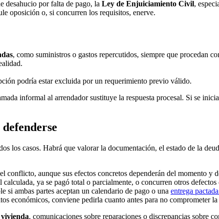
e desahucio por falta de pago, la
Ley de Enjuiciamiento Civil
, espec
ule oposición o, si concurren los requisitos, enerve.
adas
, como suministros o gastos repercutidos, siempre que procedan co
ealidad.
pción podría estar excluida por un requerimiento previo válido.
mada informal al arrendador sustituye la respuesta procesal. Si se inicia
a defenderse
todos los casos. Habrá que valorar la documentación, el estado de la de
ir el conflicto, aunque sus efectos concretos dependerán del momento y d
l calculada, ya se pagó total o parcialmente, o concurren otros defecto
ble si ambas partes aceptan un calendario de pago o una
entrega pactada
itos económicos, conviene pedirla cuanto antes para no comprometer la
 vivienda
, comunicaciones sobre reparaciones o discrepancias sobre co