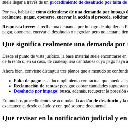
suele llegar a través de un
procedimiento de desahucio por falta de
Por eso, hablar de
cómo defenderse de una demanda por impago de
realmente, pagar, oponerse, enervar la acción si procede, solicitar
Respuesta breve:
si recibe una demanda por impago de alquiler en Espa
pagar, oponerse, enervar el desahucio o negociar, pero no actuar a tie
Qué significa realmente una demanda por 
Desde el punto de vista jurídico, la base material suele encontrarse en
de la renta o, en su caso, de cualesquiera cantidades cuyo pago haya 
Ahora bien, conviene distinguir tres planos que a menudo se confund
Falta de pago:
es el incumplimiento contractual que puede aleg
Reclamación de rentas:
persigue cobrar cantidades supuestam
Desahucio por impago
:
busca, además, recuperar la posesión d
En muchos procedimientos se acumulan la
acción de desahucio
y la
exactamente, desde cuándo y con qué soporte documental.
Qué revisar en la notificación judicial y e