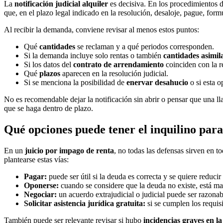
La
notificación judicial alquiler
es decisiva. En los procedimientos d
que, en el plazo legal indicado en la resolución, desaloje, pague, form
Al recibir la demanda, conviene revisar al menos estos puntos:
Qué
cantidades
se reclaman y a qué periodos corresponden.
Si la demanda incluye solo rentas o también
cantidades asimil
Si los datos del
contrato de arrendamiento
coinciden con la r
Qué
plazos
aparecen en la resolución judicial.
Si se menciona la posibilidad de
enervar desahucio
o si esta o
No es recomendable dejar la notificación sin abrir o pensar que una lla
que se haga dentro de plazo.
Qué opciones puede tener el inquilino par
En un
juicio por impago de renta
, no todas las defensas sirven en 
plantearse estas vías:
Pagar:
puede ser útil si la deuda es correcta y se quiere reduc
Oponerse:
cuando se considere que la deuda no existe, está ma
Negociar:
un acuerdo extrajudicial o judicial puede ser razona
Solicitar asistencia jurídica gratuita:
si se cumplen los requis
También puede ser relevante revisar si hubo
incidencias graves en la