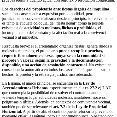
pruebas reunir y cuándo actuar con burofax o resolución contractual.
Los
derechos del propietario ante fiestas ilegales del inquilino
suelen buscarse con esa expresión por comodidad, pero
jurídicamente conviene matizarla desde el principio: lo relevante no
es tanto la etiqueta coloquial de “fiesta ilegal” como la posible
existencia de
actividades molestas, ilícitas o prohibidas
, el
incumplimiento del contrato y la afectación real a la convivencia
vecinal o al inmueble.
Respuesta breve: si el arrendatario organiza fiestas, genera ruidos o
molestias reiteradas, el propietario
puede recopilar pruebas,
requerir formalmente el cese, apoyarse en la comunidad si
procede y valorar, según la gravedad y la documentación
disponible, una acción de resolución contractual
. No existe una
consecuencia automática en todos los casos: habrá que analizar los
hechos, la prueba y la estrategia jurídica más adecuada.
En España, el marco principal se encuentra en la
Ley de
Arrendamientos Urbanos
, especialmente en el
art. 27.2 e) LAU
,
que contempla la posibilidad de resolver el contrato cuando en la
vivienda tengan lugar actividades molestas, insalubres, nocivas,
peligrosas o ilícitas. Además, en contextos de convivencia vecinal,
también puede ser relevante el
art. 7.2 de la Ley de Propiedad
Horizontal
. A partir de ahí, el contrato puede reforzar la prevención
mediante cláusulas válidas, pero sin confundir nunca lo pactado con