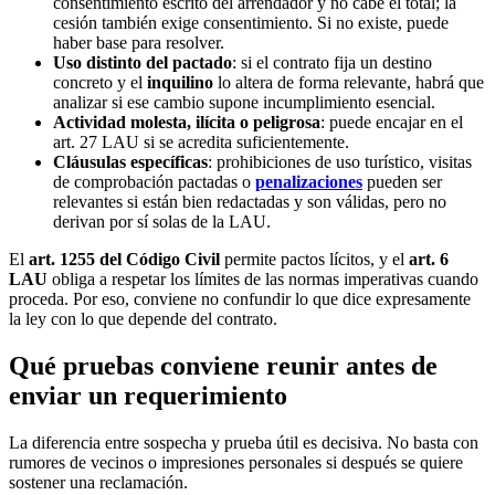
consentimiento escrito del arrendador y no cabe el total; la
cesión también exige consentimiento. Si no existe, puede
haber base para resolver.
Uso distinto del pactado
: si el contrato fija un destino
concreto y el
inquilino
lo altera de forma relevante, habrá que
analizar si ese cambio supone incumplimiento esencial.
Actividad molesta, ilícita o peligrosa
: puede encajar en el
art. 27 LAU si se acredita suficientemente.
Cláusulas específicas
: prohibiciones de uso turístico, visitas
de comprobación pactadas o
penalizaciones
pueden ser
relevantes si están bien redactadas y son válidas, pero no
derivan por sí solas de la LAU.
El
art. 1255 del Código Civil
permite pactos lícitos, y el
art. 6
LAU
obliga a respetar los límites de las normas imperativas cuando
proceda. Por eso, conviene no confundir lo que dice expresamente
la ley con lo que depende del contrato.
Qué pruebas conviene reunir antes de
enviar un requerimiento
La diferencia entre sospecha y prueba útil es decisiva. No basta con
rumores de vecinos o impresiones personales si después se quiere
sostener una reclamación.