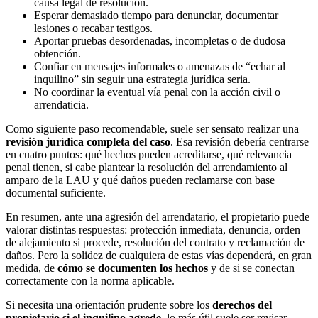
causa legal de resolución.
Esperar demasiado tiempo para denunciar, documentar
lesiones o recabar testigos.
Aportar pruebas desordenadas, incompletas o de dudosa
obtención.
Confiar en mensajes informales o amenazas de “echar al
inquilino” sin seguir una estrategia jurídica seria.
No coordinar la eventual vía penal con la acción civil o
arrendaticia.
Como siguiente paso recomendable, suele ser sensato realizar una
revisión jurídica completa del caso
. Esa revisión debería centrarse
en cuatro puntos: qué hechos pueden acreditarse, qué relevancia
penal tienen, si cabe plantear la resolución del arrendamiento al
amparo de la LAU y qué daños pueden reclamarse con base
documental suficiente.
En resumen, ante una agresión del arrendatario, el propietario puede
valorar distintas respuestas: protección inmediata, denuncia, orden
de alejamiento si procede, resolución del contrato y reclamación de
daños. Pero la solidez de cualquiera de estas vías dependerá, en gran
medida, de
cómo se documenten los hechos
y de si se conectan
correctamente con la norma aplicable.
Si necesita una orientación prudente sobre los
derechos del
propietario si el inquilino agrede
, lo más útil suele ser revisar