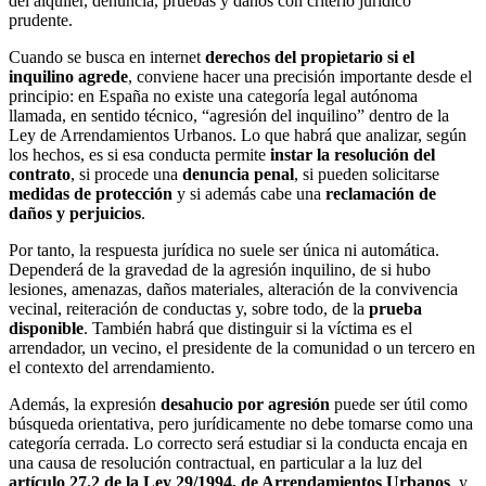
del alquiler, denuncia, pruebas y daños con criterio jurídico
prudente.
Cuando se busca en internet
derechos del propietario si el
inquilino agrede
, conviene hacer una precisión importante desde el
principio: en España no existe una categoría legal autónoma
llamada, en sentido técnico, “agresión del inquilino” dentro de la
Ley de Arrendamientos Urbanos. Lo que habrá que analizar, según
los hechos, es si esa conducta permite
instar la resolución del
contrato
, si procede una
denuncia penal
, si pueden solicitarse
medidas de protección
y si además cabe una
reclamación de
daños y perjuicios
.
Por tanto, la respuesta jurídica no suele ser única ni automática.
Dependerá de la gravedad de la agresión inquilino, de si hubo
lesiones, amenazas, daños materiales, alteración de la convivencia
vecinal, reiteración de conductas y, sobre todo, de la
prueba
disponible
. También habrá que distinguir si la víctima es el
arrendador, un vecino, el presidente de la comunidad o un tercero en
el contexto del arrendamiento.
Además, la expresión
desahucio por agresión
puede ser útil como
búsqueda orientativa, pero jurídicamente no debe tomarse como una
categoría cerrada. Lo correcto será estudiar si la conducta encaja en
una causa de resolución contractual, en particular a la luz del
artículo 27.2 de la Ley 29/1994, de Arrendamientos Urbanos
, y