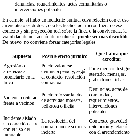
denuncias, requerimientos, actas comunitarias o
intervenciones policiales.
En cambio, si hubo un incidente puntual cuya relación con el uso
arrendaticio es dudosa, o si los hechos ocurrieron fuera de ese
contexto y sin proyección real sobre la finca o la convivencia, la
viabilidad de una acción de resolución
puede ser más discutible
.
De nuevo, no conviene forzar categorías legales.
Qué habrá que
Supuesto
Posible efecto jurídico
acreditar
Agresión o
Puede valorarse
Parte médico, testigos,
amenazas al
denuncia penal y, según
atestado, mensajes,
propietario en la
el contexto, resolución
grabaciones lícitas
finca
contractual
Denuncias, actas de
Puede reforzar la idea
comunidad,
Violencia reiterada
de actividad molesta,
requerimientos,
frente a vecinos
peligrosa o ilícita
intervenciones
policiales
Incidente aislado
La resolución del
Contexto, gravedad,
sin conexión clara
contrato puede ser más
reiteración y relación
con el uso del
incierta
con el arrendamiento
inmueble