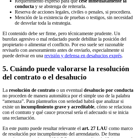
Requerimiento expreso para que
cese inmediatamente la
conducta
y se abstenga de reiterarla.
Reserva de acciones legales, civiles o penales, si procediera.
Mención de la existencia de pruebas o testigos, sin necesidad
de desvelar toda la estrategia.
El contenido debe ser firme, pero técnicamente prudente. Un
burofax agresivo o mal redactado puede debilitar la posición del
propietario o alimentar el conflicto. Por eso suele ser razonable
revisarlo con asesoramiento antes de enviarlo, especialmente si
puede derivar en una
revisión y defensa en desahucios exprés
.
5. Cuándo puede valorarse la resolución
del contrato o el desahucio
La
resolución de contrato
o un eventual
desahucio por conducta
no proceden de manera automática por el simple uso de la palabra
“amenaza”. Para plantearlos con seriedad habrá que analizar si
existe un
incumplimiento grave y acreditable
, cómo se relaciona
con el contrato y qué cauce procesal sería el adecuado si se inicia
una reclamación.
En este punto puede resultar relevante el
art. 27 LAU
como marco
de resolución por incumplimiento del arrendatario. De forma