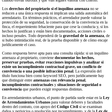
cuándo enviar burofax y qué vías legales valorar con criterio.
Los
derechos del propietario si el inquilino amenaza
no se
reducen a una única respuesta ni implican una salida automática del
arrendatario. En términos prácticos, el arrendador puede valorar la
protección de su seguridad, la conservación de la convivencia en la
finca, el requerimiento fehaciente para que cese la conducta y, si los
hechos lo justifican y están bien documentados, acciones civiles o
incluso penales. Todo dependerá de la
gravedad de la amenaza
, de
si hubo intimidación real, de la prueba disponible y de cómo encaje
jurídicamente el caso.
Como respuesta breve apta para una consulta rápida: si un inquilino
amenaza al propietario, conviene
documentar los hechos,
preservar pruebas, evitar reacciones impulsivas y analizar si
existe un incumplimiento contractual grave, un conflicto de
convivencia o una posible infracción penal
. La expresión del
título funciona bien como keyword SEO, pero jurídicamente hay
que distinguir entre
amenazas con relevancia penal
,
incumplimientos contractuales
y
situaciones de seguridad o
convivencia
que pueden exigir respuestas distintas.
En arrendamientos urbanos, el punto de partida suele estar en la
Ley
de Arrendamientos Urbanos
para valorar deberes y facultades
dentro del contrato, con apoyo del
Código Civil
si se examinan
daños y perjuicios o resolución por incumplimiento, y de la
Ley de