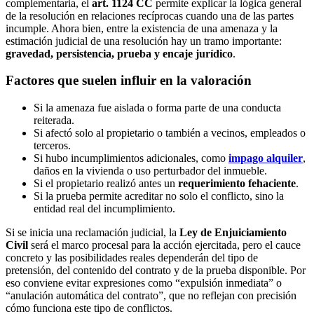
complementaria, el
art. 1124 CC
permite explicar la lógica general
de la resolución en relaciones recíprocas cuando una de las partes
incumple. Ahora bien, entre la existencia de una amenaza y la
estimación judicial de una resolución hay un tramo importante:
gravedad, persistencia, prueba y encaje jurídico
.
Factores que suelen influir en la valoración
Si la amenaza fue aislada o forma parte de una conducta
reiterada.
Si afectó solo al propietario o también a vecinos, empleados o
terceros.
Si hubo incumplimientos adicionales, como
impago alquiler
,
daños en la vivienda o uso perturbador del inmueble.
Si el propietario realizó antes un
requerimiento fehaciente
.
Si la prueba permite acreditar no solo el conflicto, sino la
entidad real del incumplimiento.
Si se inicia una reclamación judicial, la
Ley de Enjuiciamiento
Civil
será el marco procesal para la acción ejercitada, pero el cauce
concreto y las posibilidades reales dependerán del tipo de
pretensión, del contenido del contrato y de la prueba disponible. Por
eso conviene evitar expresiones como “expulsión inmediata” o
“anulación automática del contrato”, que no reflejan con precisión
cómo funciona este tipo de conflictos.