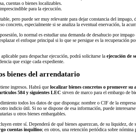
sa, cuentas o bienes localizables.
 imprescindible para la ejecución.
table, pero puede ser muy relevante para dejar constancia del impago, d
aso concreto, especialmente si se analiza la eventual enervación, la acu
 posesión, lo normal es estudiar una demanda de desahucio por impago
splazar el enfoque principal si lo que se persigue es la recuperación pos
 aplicable para despachar ejecución, podrá solicitarse la
ejecución de s
rudencia que exige cada expediente.
os bienes del arrendatario
o tiene ingresos. Habrá que
localizar bienes concretos o promover su 
artículos 584 y siguientes LEC
sirven de marco para el embargo de bie
ocedimiento todos los datos de que disponga: nombre o CIF de la empres
 otro indicio útil. Si no se dispone de esa información, puede interesarse
ibutarias u otros bienes embargables.
luyen entre sí. Dependerá de qué bienes aparezcan, de su liquidez, de su
go cuentas inquilino
; en otros, una retención periódica sobre nómina p