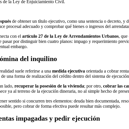
es de la Ley de Enjuiciamiento Civil.
espués
de obtener un título ejecutivo, como una sentencia o decreto, y d
cauce procesal adecuado y comprobar qué bienes o ingresos del arrendata
necta con el
artículo 27 de la Ley de Arrendamientos Urbanos
, que
uele pasar por distinguir bien cuatro planos: impago y requerimiento pr
ventual embargo.
ómina del inquilino
ealidad suele referirse a una
medida ejecutiva
orientada a cobrar renta
 de una forma de realización del crédito dentro del sistema de ejecución
un lado,
recuperar la posesión de la vivienda
; por otro,
cobrar las c
ece ya al terreno de la ejecución dineraria, no al simple hecho de pres
tener sentido si concurren tres elementos: deuda bien documentada, reso
posible, pero cobrar de forma efectiva puede resultar más complejo.
entas impagadas y pedir ejecución