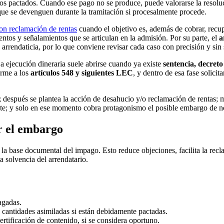
inos pactados. Cuando ese pago no se produce, puede valorarse la resolu
 que se devenguen durante la tramitación si procesalmente procede.
on reclamación de rentas
cuando el objetivo es, además de cobrar, recup
entos y señalamientos que se articulan en la admisión. Por su parte, el
a
arrendaticia, por lo que conviene revisar cada caso con precisión y sin 
 ejecución dineraria suele abrirse cuando ya existe
sentencia, decreto 
orme a los
artículos 548 y siguientes LEC
, y dentro de esa fase solici
; después se plantea la acción de desahucio y/o reclamación de rentas; m
nte; y solo en ese momento cobra protagonismo el posible embargo de nó
ar el embargo
 la base documental del impago. Esto reduce objeciones, facilita la rec
a solvencia del arrendatario.
agadas.
o cantidades asimiladas si están debidamente pactadas.
rtificación de contenido, si se considera oportuno.