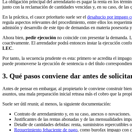
La obligación principal del arrendatario es pagar la renta en los térm
junto con la reclamación de cantidades vencidas y, en su caso, de las
En la práctica, el cauce prioritario suele ser el
desahucio por impago c
regula aspectos relevantes del procedimiento, entre ellos los requerimi
admisión y desarrollo de este tipo de demandas en materia posesoria y 
Ahora bien,
pedir ejecución
no coincide con presentar la demanda. La
coactivamente. El arrendador podrá entonces instar la ejecución conf
LEC
.
Por tanto, la secuencia prudente es esta: primero se acredita el impago
puede promoverse la ejecución de sentencia o del título correspondie
3. Qué pasos conviene dar antes de solicit
Antes de pensar en embargar, al propietario le conviene construir bien
asuntos, una mala preparación inicial retrasa más el cobro que la propi
Suele ser útil reunir, al menos, la siguiente documentación:
Contrato de arrendamiento y, en su caso, anexos o novaciones.
Justificantes de las rentas abonadas y de las mensualidades imp
Detalle de cantidades debidas: renta, suministros repercutibles 
Requerimiento fehaciente de pago
, como burofax impago con ce