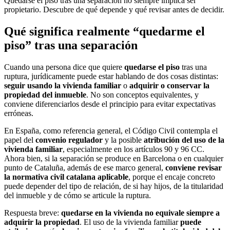
Quedarse el piso tras una separación no siempre implica ser
propietario. Descubre de qué depende y qué revisar antes de decidir.
Qué significa realmente “quedarme el
piso” tras una separación
Cuando una persona dice que quiere
quedarse el piso
tras una
ruptura, jurídicamente puede estar hablando de dos cosas distintas:
seguir usando la vivienda familiar
o
adquirir o conservar la
propiedad del inmueble
. No son conceptos equivalentes, y
conviene diferenciarlos desde el principio para evitar expectativas
erróneas.
En España, como referencia general, el Código Civil contempla el
papel del
convenio regulador
y la posible
atribución del uso de la
vivienda familiar
, especialmente en los artículos 90 y 96 CC.
Ahora bien, si la separación se produce en Barcelona o en cualquier
punto de Cataluña, además de ese marco general,
conviene revisar
la normativa civil catalana aplicable
, porque el encaje concreto
puede depender del tipo de relación, de si hay hijos, de la titularidad
del inmueble y de cómo se articule la ruptura.
Respuesta breve:
quedarse en la vivienda no equivale siempre a
adquirir la propiedad
. El uso de la vivienda familiar
puede