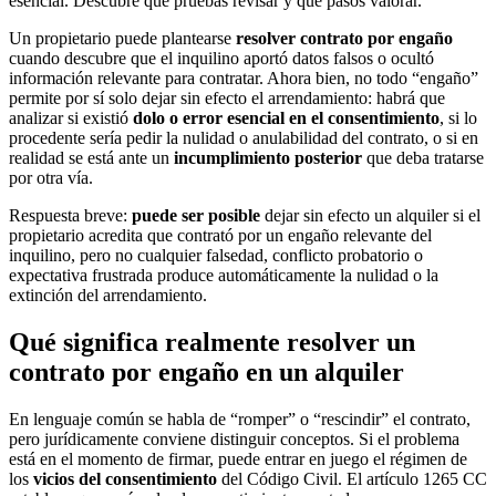
esencial. Descubre qué pruebas revisar y qué pasos valorar.
Un propietario puede plantearse
resolver contrato por engaño
cuando descubre que el inquilino aportó datos falsos o ocultó
información relevante para contratar. Ahora bien, no todo “engaño”
permite por sí solo dejar sin efecto el arrendamiento: habrá que
analizar si existió
dolo o error esencial en el consentimiento
, si lo
procedente sería pedir la nulidad o anulabilidad del contrato, o si en
realidad se está ante un
incumplimiento posterior
que deba tratarse
por otra vía.
Respuesta breve:
puede ser posible
dejar sin efecto un alquiler si el
propietario acredita que contrató por un engaño relevante del
inquilino, pero no cualquier falsedad, conflicto probatorio o
expectativa frustrada produce automáticamente la nulidad o la
extinción del arrendamiento.
Qué significa realmente resolver un
contrato por engaño en un alquiler
En lenguaje común se habla de “romper” o “rescindir” el contrato,
pero jurídicamente conviene distinguir conceptos. Si el problema
está en el momento de firmar, puede entrar en juego el régimen de
los
vicios del consentimiento
del Código Civil. El artículo 1265 CC