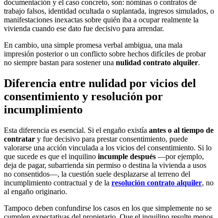
documentación y el caso concreto, son: nóminas o contratos de
trabajo falsos, identidad ocultada o suplantada, ingresos simulados, o
manifestaciones inexactas sobre quién iba a ocupar realmente la
vivienda cuando ese dato fue decisivo para arrendar.
En cambio, una simple promesa verbal ambigua, una mala
impresión posterior o un conflicto sobre hechos difíciles de probar
no siempre bastan para sostener una
nulidad contrato alquiler
.
Diferencia entre nulidad por vicios del
consentimiento y resolución por
incumplimiento
Esta diferencia es esencial. Si el engaño existía
antes o al tiempo de
contratar
y fue decisivo para prestar consentimiento, puede
valorarse una acción vinculada a los vicios del consentimiento. Si lo
que sucede es que el inquilino
incumple después
—por ejemplo,
deja de pagar, subarrienda sin permiso o destina la vivienda a usos
no consentidos—, la cuestión suele desplazarse al terreno del
incumplimiento contractual y de la
resolución contrato alquiler
, no
al engaño originario.
Tampoco deben confundirse los casos en los que simplemente no se
cumplen expectativas del propietario. Que el inquilino resulte menos