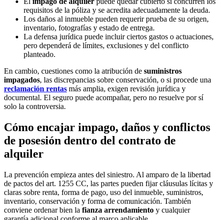
El
impago de alquiler
puede quedar cubierto si concurren los
requisitos de la póliza y se acredita adecuadamente la deuda.
Los daños al inmueble pueden requerir prueba de su origen,
inventario, fotografías y estado de entrega.
La defensa jurídica puede incluir ciertos gastos o actuaciones,
pero dependerá de límites, exclusiones y del conflicto
planteado.
En cambio, cuestiones como la atribución de
suministros
impagados
, las discrepancias sobre conservación, o si procede una
reclamación rentas
más amplia, exigen revisión jurídica y
documental. El seguro puede acompañar, pero no resuelve por sí
solo la controversia.
Cómo encajar impago, daños y conflictos
de posesión dentro del contrato de
alquiler
La prevención empieza antes del siniestro. Al amparo de la libertad
de pactos del art. 1255 CC, las partes pueden fijar cláusulas lícitas y
claras sobre renta, forma de pago, uso del inmueble, suministros,
inventario, conservación y forma de comunicación. También
conviene ordenar bien la
fianza arrendamiento
y cualquier
garantía adicional conforme al marco aplicable.