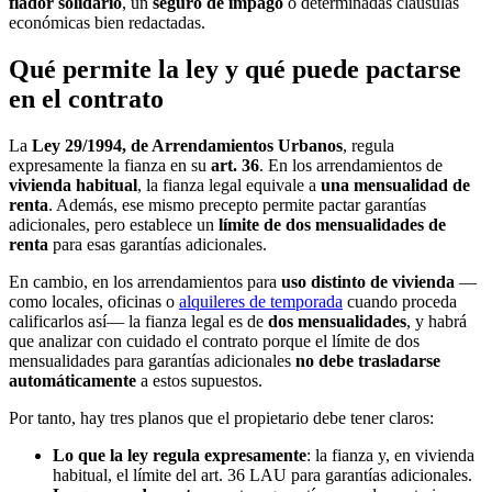
fiador solidario
, un
seguro de impago
o determinadas cláusulas
económicas bien redactadas.
Qué permite la ley y qué puede pactarse
en el contrato
La
Ley 29/1994, de Arrendamientos Urbanos
, regula
expresamente la fianza en su
art. 36
. En los arrendamientos de
vivienda habitual
, la fianza legal equivale a
una mensualidad de
renta
. Además, ese mismo precepto permite pactar garantías
adicionales, pero establece un
límite de dos mensualidades de
renta
para esas garantías adicionales.
En cambio, en los arrendamientos para
uso distinto de vivienda
—
como locales, oficinas o
alquileres de temporada
cuando proceda
calificarlos así— la fianza legal es de
dos mensualidades
, y habrá
que analizar con cuidado el contrato porque el límite de dos
mensualidades para garantías adicionales
no debe trasladarse
automáticamente
a estos supuestos.
Por tanto, hay tres planos que el propietario debe tener claros:
Lo que la ley regula expresamente
: la fianza y, en vivienda
habitual, el límite del art. 36 LAU para garantías adicionales.