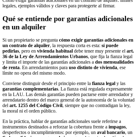
Cómo exigir garantías adicionales en un contrato de alquiler: límites
legales, ejemplos válidos y claves para protegerte al firmar.
Qué se entiende por garantías adicionales
en un alquiler
Si un propietario se pregunta
cómo exigir garantías adicionales en
un contrato de alquiler
, la respuesta corta es esta:
sí puede
pedirlas
, pero en
vivienda habitual
debe tener muy presente el
art.
36 de la Ley de Arrendamientos Urbanos
, que fija la fianza legal
y limita el importe de las garantías adicionales a
dos mensualidades
de renta
. En arrendamientos para
uso distinto de vivienda
, ese
límite no opera del mismo modo.
Conviene distinguir desde el principio entre la
fianza legal
y las
garantías complementarias
. La fianza está regulada expresamente
en la LAU. Las demás garantías pueden pactarse entre arrendador y
arrendatario dentro del marco general de la autonomía de la voluntad
del
art. 1255 del Código Civil
, siempre que no contradigan la ley,
la moral ni el orden público.
En la práctica, hablar de garantías adicionales suele referirse a
instrumentos destinados a reforzar la cobertura frente a
impagos
,
desperfectos o incumplimientos: por ejemplo, un
aval bancario
, un