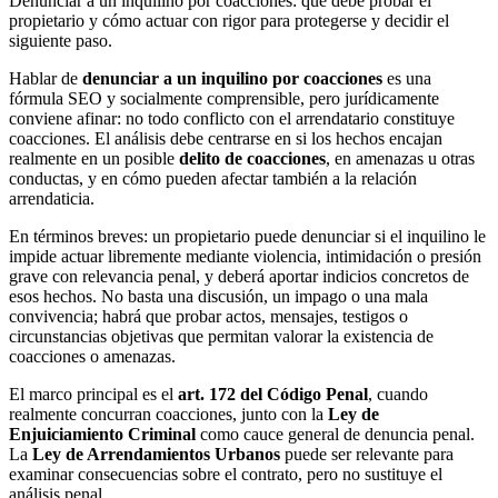
Denunciar a un inquilino por coacciones: qué debe probar el
propietario y cómo actuar con rigor para protegerse y decidir el
siguiente paso.
Hablar de
denunciar a un inquilino por coacciones
es una
fórmula SEO y socialmente comprensible, pero jurídicamente
conviene afinar: no todo conflicto con el arrendatario constituye
coacciones. El análisis debe centrarse en si los hechos encajan
realmente en un posible
delito de coacciones
, en amenazas u otras
conductas, y en cómo pueden afectar también a la relación
arrendaticia.
En términos breves: un propietario puede denunciar si el inquilino le
impide actuar libremente mediante violencia, intimidación o presión
grave con relevancia penal, y deberá aportar indicios concretos de
esos hechos. No basta una discusión, un impago o una mala
convivencia; habrá que probar actos, mensajes, testigos o
circunstancias objetivas que permitan valorar la existencia de
coacciones o amenazas.
El marco principal es el
art. 172 del Código Penal
, cuando
realmente concurran coacciones, junto con la
Ley de
Enjuiciamiento Criminal
como cauce general de denuncia penal.
La
Ley de Arrendamientos Urbanos
puede ser relevante para
examinar consecuencias sobre el contrato, pero no sustituye el
análisis penal.