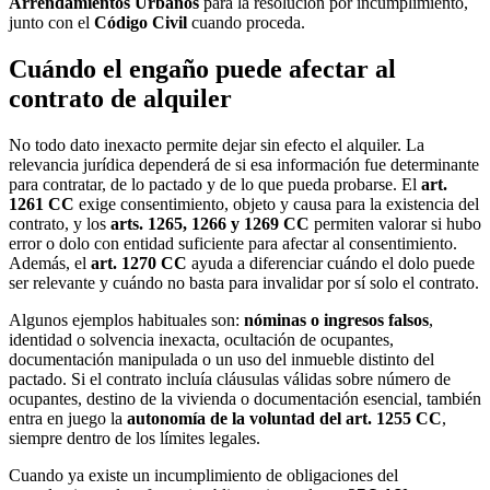
Arrendamientos Urbanos
para la resolución por incumplimiento,
junto con el
Código Civil
cuando proceda.
Cuándo el engaño puede afectar al
contrato de alquiler
No todo dato inexacto permite dejar sin efecto el alquiler. La
relevancia jurídica dependerá de si esa información fue determinante
para contratar, de lo pactado y de lo que pueda probarse. El
art.
1261 CC
exige consentimiento, objeto y causa para la existencia del
contrato, y los
arts. 1265, 1266 y 1269 CC
permiten valorar si hubo
error o dolo con entidad suficiente para afectar al consentimiento.
Además, el
art. 1270 CC
ayuda a diferenciar cuándo el dolo puede
ser relevante y cuándo no basta para invalidar por sí solo el contrato.
Algunos ejemplos habituales son:
nóminas o ingresos falsos
,
identidad o solvencia inexacta, ocultación de ocupantes,
documentación manipulada o un uso del inmueble distinto del
pactado. Si el contrato incluía cláusulas válidas sobre número de
ocupantes, destino de la vivienda o documentación esencial, también
entra en juego la
autonomía de la voluntad del art. 1255 CC
,
siempre dentro de los límites legales.
Cuando ya existe un incumplimiento de obligaciones del