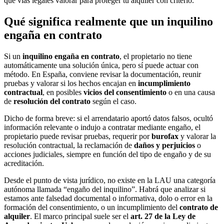
qué vías legales valorar para proteger tu alquiler con criterio.
Qué significa realmente que un inquilino
engaña en contrato
Si un
inquilino engaña en contrato
, el propietario no tiene
automáticamente una solución única, pero sí puede actuar con
método. En España, conviene revisar la documentación, reunir
pruebas y valorar si los hechos encajan en
incumplimiento
contractual
, en posibles
vicios del consentimiento
o en una causa
de
resolución del contrato
según el caso.
Dicho de forma breve: si el arrendatario aportó datos falsos, ocultó
información relevante o indujo a contratar mediante engaño, el
propietario puede revisar pruebas, requerir por
burofax
y valorar la
resolución contractual, la reclamación de
daños y perjuicios
o
acciones judiciales, siempre en función del tipo de engaño y de su
acreditación.
Desde el punto de vista jurídico, no existe en la LAU una categoría
autónoma llamada “engaño del inquilino”. Habrá que analizar si
estamos ante falsedad documental o informativa, dolo o error en la
formación del consentimiento, o un incumplimiento del
contrato de
alquiler
. El marco principal suele ser el
art. 27 de la Ley de