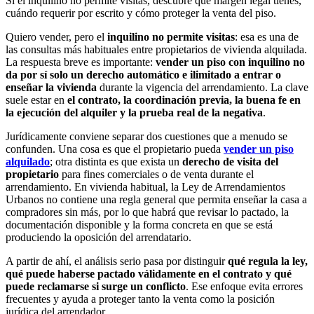
Si el inquilino no permite visitas, descubre qué margen legal tienes,
cuándo requerir por escrito y cómo proteger la venta del piso.
Quiero vender, pero el
inquilino no permite visitas
: esa es una de
las consultas más habituales entre propietarios de vivienda alquilada.
La respuesta breve es importante:
vender un piso con inquilino no
da por sí solo un derecho automático e ilimitado a entrar o
enseñar la vivienda
durante la vigencia del arrendamiento. La clave
suele estar en
el contrato, la coordinación previa, la buena fe en
la ejecución del alquiler y la prueba real de la negativa
.
Jurídicamente conviene separar dos cuestiones que a menudo se
confunden. Una cosa es que el propietario pueda
vender un piso
alquilado
; otra distinta es que exista un
derecho de visita del
propietario
para fines comerciales o de venta durante el
arrendamiento. En vivienda habitual, la Ley de Arrendamientos
Urbanos no contiene una regla general que permita enseñar la casa a
compradores sin más, por lo que habrá que revisar lo pactado, la
documentación disponible y la forma concreta en que se está
produciendo la oposición del arrendatario.
A partir de ahí, el análisis serio pasa por distinguir
qué regula la ley,
qué puede haberse pactado válidamente en el contrato y qué
puede reclamarse si surge un conflicto
. Ese enfoque evita errores
frecuentes y ayuda a proteger tanto la venta como la posición
jurídica del arrendador.